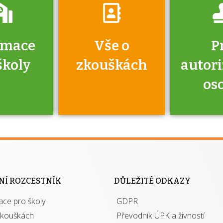
rmace
Vše o
P
školy
zkouškách
autor
os
jako škola
 rámci
Kdo 
soustavy
autori
ací jisté
osoba 
NÍ ROZCESTNÍK
DŮLEŽITÉ ODKAZY
y při
výhody m
ace pro školy
ávání
GDPR
autor
izací?
zkouškách
Převodník ÚPK a živností