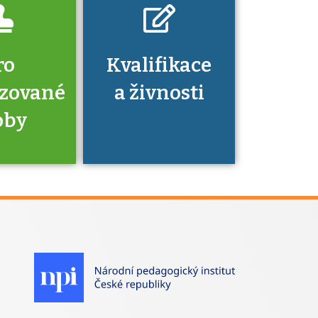
ro
Kvalifikace
izované
a živnosti
oby
je to
zovaná
a jaké
á získání
izace?