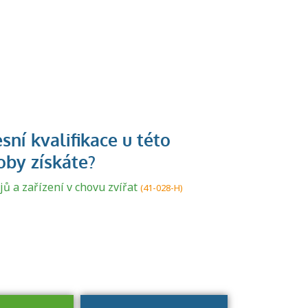
U řady živností je
podmínkou k
jejímu získání
ů a zařízení v chovu zvířat
(41-028-H)
určitá kvalifikace.
Pro které toto
platí a kde si
znalosti a
dovednosti
nechat ověřit?