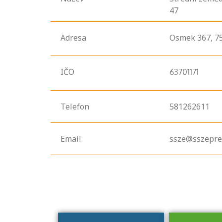
47
Adresa
Osmek
367,
7
IČO
63701171
Telefon
581262611
Projděte si
seznam
profesních
Email
ssze@sszepre
kvalifikací. Víte,
jaké dovednosti
musíte pro danou
kvalifikaci
prokázat?