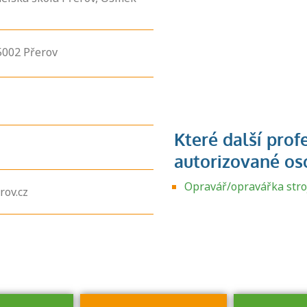
5002
Přerov
Zjistěte, jak se
přihlásit ke
Opravář/opravářka stroj
rov.cz
zkoušce a kde
získáte informace
o tom, kdo vás
vyzkouší.