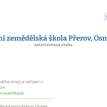
ní zemědělská škola Přerov, Os
autorizovaná osoba
ářka strojů a zařízení v
lin
ní kvalifikace
)
ělská škola Přerov, Osmek