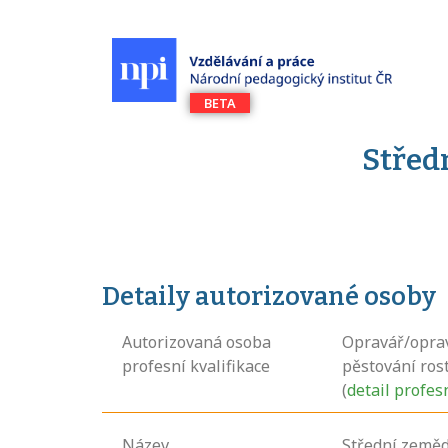
Střed
Detaily autorizované osoby
Autorizovaná osoba
Opravář/oprav
profesní kvalifikace
pěstování rost
(
detail profes
Název
Střední zeměd