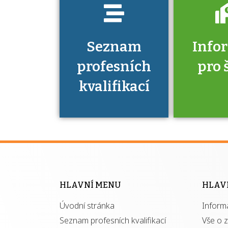
Seznam
Info
profesních
pro 
kvalifikací
Víte, že 
máte v
Národní 
kvalifik
HLAVNÍ MENU
HLAV
výhod
Úvodní stránka
Inform
získ
autor
Seznam profesních kvalifikací
Vše o 