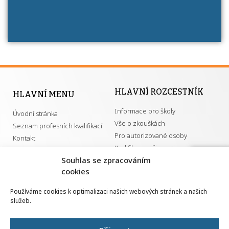
HLAVNÍ ROZCESTNÍK
HLAVNÍ MENU
Informace pro školy
Úvodní stránka
Vše o zkouškách
Seznam profesních kvalifikací
Pro autorizované osoby
Kontakt
Kvalifikace a živnosti
Nahlá
Souhlas se zpracováním
chy
cookies
Navrh
DŮLEŽITÉ ODKAZY
vylep
Používáme cookies k optimalizaci našich webových stránek a našich
služeb.
GDPR
Převodník ÚPK a živností
Národní pedagogický institut ČR
Přehled PK pro splnění MZK