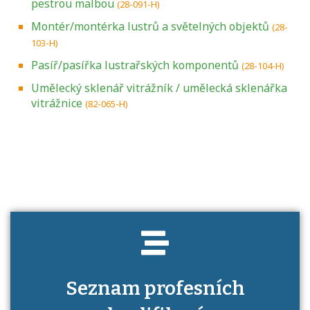
pestrou malbou
(28-091-H)
Montér/montérka lustrů a světelných objektů
(28-
103-H)
Pasíř/pasířka lustrařských komponentů
(28-104-H)
Umělecký sklenář vitrážník / umělecká sklenářka
vitrážnice
(82-065-H)
Projděte si seznam profesních kvalifikací.
Víte, jaké dovednosti musíte pro danou
kvalifikaci prokázat?
Seznam profesních