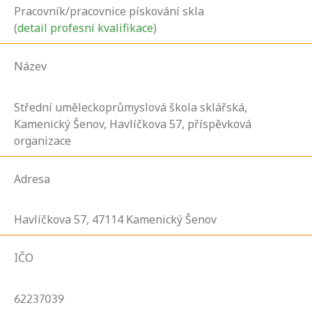
Pracovník/pracovnice pískování skla
(
detail profesní kvalifikace
)
Název
Střední uměleckoprůmyslová škola sklářská,
Kamenický Šenov, Havlíčkova 57, příspěvková
organizace
Adresa
Havlíčkova
57,
47114
Kamenický Šenov
IČO
62237039