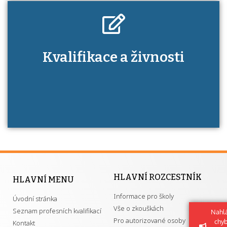
Kdo je to autorizovaná osoba a jaké výhody
Kvalifikace a živnosti
má získání autorizace?
HLAVNÍ ROZCESTNÍK
HLAVNÍ MENU
Informace pro školy
Úvodní stránka
Vše o zkouškách
Seznam profesních kvalifikací
Nahlá
Pro autorizované osoby
chy
Kontakt