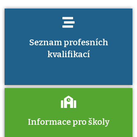
Seznam profesních
kvalifikací
Informace pro školy
Zjistěte, jak se přihlásit ke zkoušce a kde
získáte informace o tom, kdo vás vyzkouší.