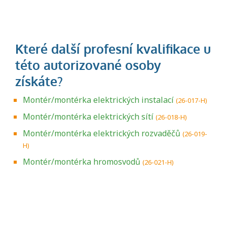
Montér/montérka elektrických instalací
(26-017-H)
Montér/montérka elektrických sítí
(26-018-H)
Montér/montérka elektrických rozvaděčů
(26-019-
H)
Montér/montérka hromosvodů
(26-021-H)
Projděte si seznam profesních kvalifikací.
Víte, jaké dovednosti musíte pro danou
kvalifikaci prokázat?