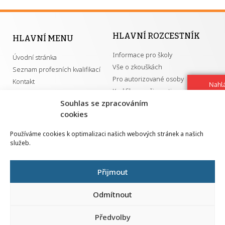
HLAVNÍ ROZCESTNÍK
HLAVNÍ MENU
Informace pro školy
Úvodní stránka
Vše o zkouškách
Seznam profesních kvalifikací
Pro autorizované osoby
Kontakt
Nahlá
Kvalifikace a živnosti
chy
Souhlas se zpracováním
Navrh
vylep
cookies
DŮLEŽITÉ ODKAZY
Používáme cookies k optimalizaci našich webových stránek a našich
služeb.
GDPR
Převodník ÚPK a živností
Národní pedagogický institut ČR
Přehled PK pro splnění MZK
Přijmout
Senovážné náměstí 25
110 00 Praha 1
Odmítnout
Předvolby