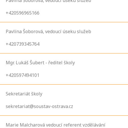
Pavlína Šoborová, vedoucí úseku služeb
+420596965166
Pavlína Šoborová, vedoucí úseku služeb
+420739345764
Mgr. Lukáš Šubert - ředitel školy
+420597494101
Sekretariát školy
sekretariat@soustav-ostrava.cz
Marie Malcharová vedoucí referent vzdělávání