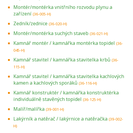
Montér/montérka vnitřního rozvodu plynu a
zařízení
(36-005-H)
Zedník/zednice
(36-020-H)
Montér/montérka suchých staveb
(36-021-H)
Kamnář montér / kamnářka montérka topidel
(36-
045-H)
Kamnář stavitel / kamnářka stavitelka krbů
(36-
115-H)
Kamnář stavitel / kamnářka stavitelka kachlových
kamen a kachlových sporáků
(36-116-H)
Kamnář konstruktér / kamnářka konstruktérka
individuálně stavěných topidel
(36-125-H)
Malíř/malířka
(39-001-H)
Lakýrník a natěrač / lakýrnice a natěračka
(39-002-
H)