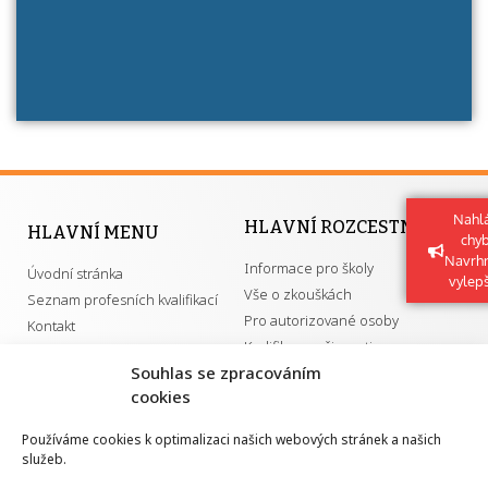
Nahlá
HLAVNÍ ROZCESTNÍK
HLAVNÍ MENU
chy
Navrh
Informace pro školy
Úvodní stránka
vylep
Vše o zkouškách
Seznam profesních kvalifikací
Pro autorizované osoby
Kontakt
Kvalifikace a živnosti
Souhlas se zpracováním
cookies
DŮLEŽITÉ ODKAZY
Používáme cookies k optimalizaci našich webových stránek a našich
služeb.
GDPR
Převodník ÚPK a živností