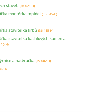
ch staveb
(36-021-H)
řka montérka topidel
(36-045-H)
ářka stavitelka krbů
(36-115-H)
ářka stavitelka kachlových kamen a
116-H)
U řady živností je
kýrnice a natěračka
(39-002-H)
podmínkou k
03-H)
jejímu získání
určitá kvalifikace.
Pro které toto
platí a kde si
znalosti a
dovednosti
nechat ověřit?