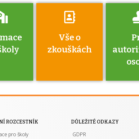
rmace
Vše o
P
školy
zkouškách
autor
os
jako škola
 rámci
Kdo 
soustavy
autori
ací jisté
osoba 
NÍ ROZCESTNÍK
DŮLEŽITÉ ODKAZY
y při
výhody m
ace pro školy
ávání
GDPR
autor