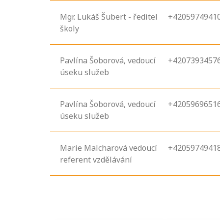
Mgr. Lukáš Šubert - ředitel
+4205974941
školy
Pavlína Šoborová, vedoucí
+4207393457
úseku služeb
Pavlína Šoborová, vedoucí
+4205969651
úseku služeb
Projděte si
seznam
profesních
Marie Malcharová vedoucí
+4205974941
kvalifikací. Víte,
referent vzdělávání
jaké dovednosti
musíte pro danou
kvalifikaci
prokázat?