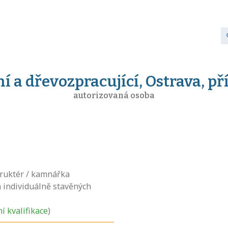
ní a dřevozpracující, Ostrava, p
autorizovaná osoba
ruktér / kamnářka
 individuálně stavěných
ní kvalifikace
)