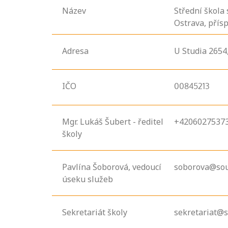
Název
Střední škola 
Ostrava, přís
Adresa
U Studia
2654
IČO
00845213
Mgr. Lukáš Šubert - ředitel
+4206027537
školy
Pavlína Šoborová, vedoucí
soborova@sou
úseku služeb
Sekretariát školy
sekretariat@s