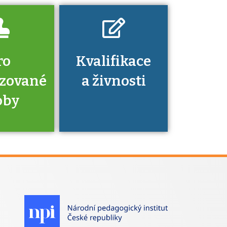
ro
Kvalifikace
izované
a živnosti
oby
je to
zovaná
a jaké
á získání
izace?