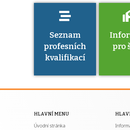
Seznam
Info
profesních
pro 
kvalifikací
Víte, že 
máte v
Národní 
kvalifik
HLAVNÍ MENU
HLAV
výhod
Úvodní stránka
Inform
získ