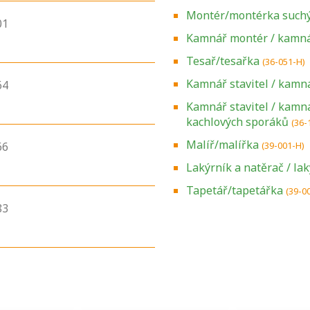
Montér/montérka suchý
01
Kamnář montér / kamná
Tesař/tesařka
(36-051-H)
Kamnář stavitel / kamn
64
Kamnář stavitel / kamn
kachlových sporáků
(36-
Malíř/malířka
66
(39-001-H)
Lakýrník a natěrač / la
Zjistěte, jak se
Tapetář/tapetářka
(39-0
přihlásit ke
83
zkoušce a kde
získáte informace
o tom, kdo vás
vyzkouší.