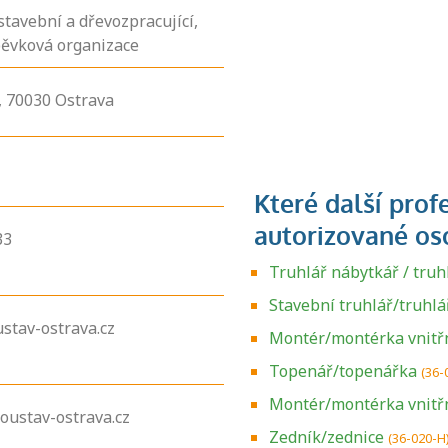
stavební a dřevozpracující,
pěvková organizace
,
70030
Ostrava
33
Truhlář nábytkář / tru
Stavební truhlář/truhlá
stav-ostrava.cz
Montér/montérka vnitřn
Topenář/topenářka
(36-
Montér/montérka vnitřn
oustav-ostrava.cz
Zedník/zednice
(36-020-H