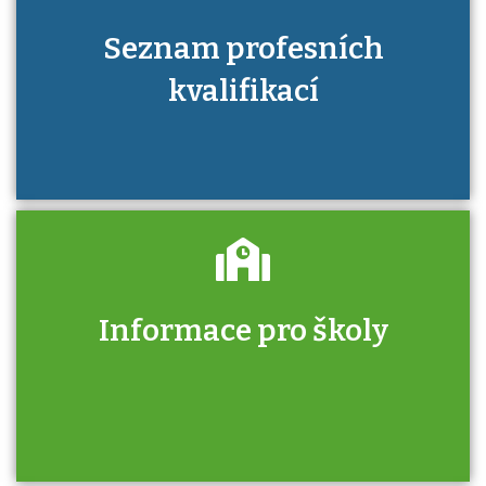
Seznam profesních
kvalifikací
Informace pro školy
Zjistěte, jak se přihlásit ke zkoušce a kde
získáte informace o tom, kdo vás vyzkouší.