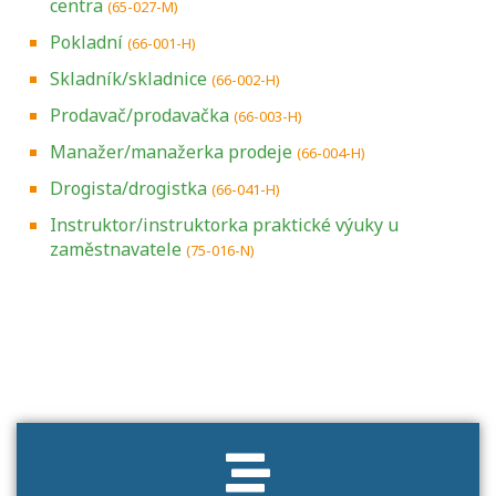
centra
(65-027-M)
Pokladní
(66-001-H)
Skladník/skladnice
(66-002-H)
Prodavač/prodavačka
(66-003-H)
Manažer/manažerka prodeje
(66-004-H)
Drogista/drogistka
(66-041-H)
Instruktor/instruktorka praktické výuky u
zaměstnavatele
(75-016-N)
Projděte si seznam profesních kvalifikací.
Víte, jaké dovednosti musíte pro danou
kvalifikaci prokázat?