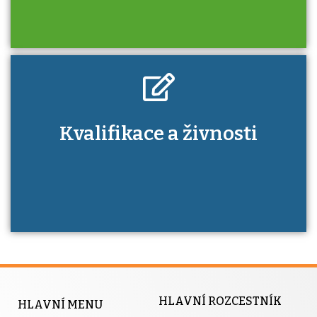
Kdo je to autorizovaná osoba a jaké výhody
Kvalifikace a živnosti
má získání autorizace?
HLAVNÍ ROZCESTNÍK
HLAVNÍ MENU