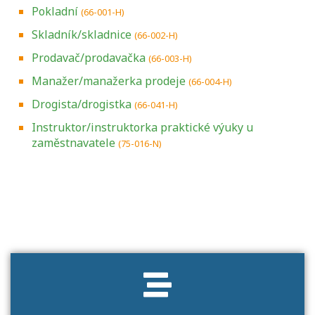
Pokladní
(66-001-H)
Skladník/skladnice
(66-002-H)
Prodavač/prodavačka
(66-003-H)
Manažer/manažerka prodeje
(66-004-H)
Drogista/drogistka
(66-041-H)
Instruktor/instruktorka praktické výuky u
zaměstnavatele
(75-016-N)
Projděte si seznam profesních kvalifikací.
Víte, jaké dovednosti musíte pro danou
kvalifikaci prokázat?