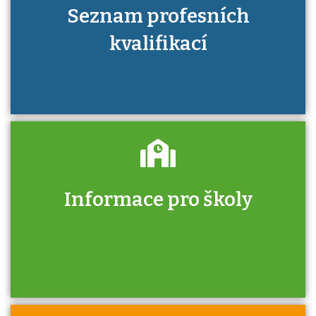
Seznam profesních
kvalifikací
Informace pro školy
Zjistěte, jak se přihlásit ke zkoušce a kde
získáte informace o tom, kdo vás vyzkouší.