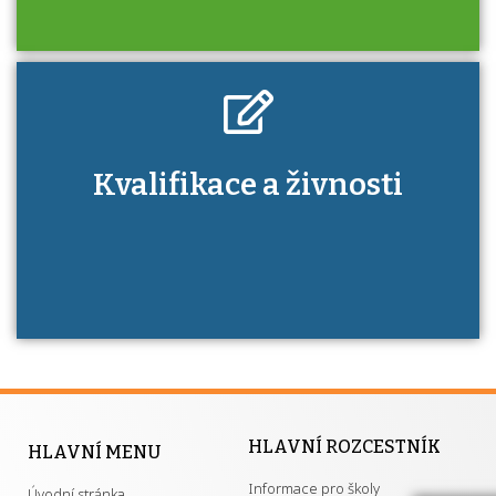
Kdo je to autorizovaná osoba a jaké výhody
Kvalifikace a živnosti
má získání autorizace?
HLAVNÍ ROZCESTNÍK
HLAVNÍ MENU
Informace pro školy
Úvodní stránka