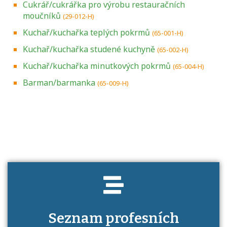
Cukrář/cukrářka pro výrobu restauračních
moučníků
(29-012-H)
Kuchař/kuchařka teplých pokrmů
(65-001-H)
Kuchař/kuchařka studené kuchyně
(65-002-H)
Kuchař/kuchařka minutkových pokrmů
(65-004-H)
Barman/barmanka
(65-009-H)
Projděte si seznam profesních kvalifikací.
Víte, jaké dovednosti musíte pro danou
kvalifikaci prokázat?
Seznam profesních