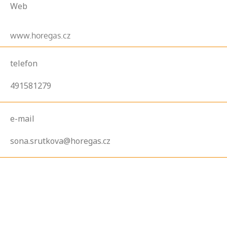
Web
www.horegas.cz
telefon
491581279
e-mail
sona.srutkova@horegas.cz