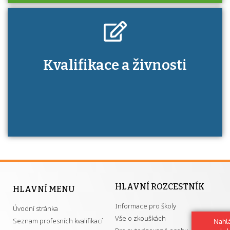
Kdo je to autorizovaná osoba a jaké výhody
Kvalifikace a živnosti
má získání autorizace?
HLAVNÍ ROZCESTNÍK
HLAVNÍ MENU
Informace pro školy
Úvodní stránka
Vše o zkouškách
Seznam profesních kvalifikací
Nahlá