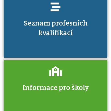
Seznam profesních
kvalifikací
Informace pro školy
Zjistěte, jak se přihlásit ke zkoušce a kde
získáte informace o tom, kdo vás vyzkouší.