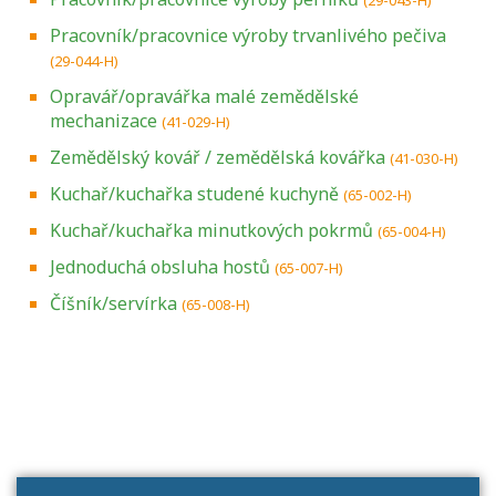
Pracovník/pracovnice výroby trvanlivého pečiva
(29-044-H)
Opravář/opravářka malé zemědělské
mechanizace
(41-029-H)
Zemědělský kovář / zemědělská kovářka
(41-030-H)
Kuchař/kuchařka studené kuchyně
(65-002-H)
Kuchař/kuchařka minutkových pokrmů
(65-004-H)
Jednoduchá obsluha hostů
(65-007-H)
Číšník/servírka
(65-008-H)
Projděte si seznam profesních kvalifikací.
Víte, jaké dovednosti musíte pro danou
kvalifikaci prokázat?