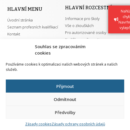
HLAVNÍ ROZCESTNÍK
HLAVNÍ MENU
Nahlá
chy
Informace pro školy
Úvodní stránka
Navrh
Vše o zkouškách
Seznam profesních kvalifikací
vylep
Pro autorizované osoby
Kontakt
Kvalifikace a živnosti
Souhlas se zpracováním
cookies
DŮLEŽITÉ ODKAZY
Používáme cookies k optimalizaci našich webových stránek a našich
služeb.
GDPR
Převodník ÚPK a živností
Národní pedagogický institut ČR
Přehled PK pro splnění MZK
Přijmout
Senovážné náměstí 25
110 00 Praha 1
Odmítnout
Předvolby
Zásady cookies
Zásady ochrany osobních údajů
Všechna práva vyhrazena | 2026