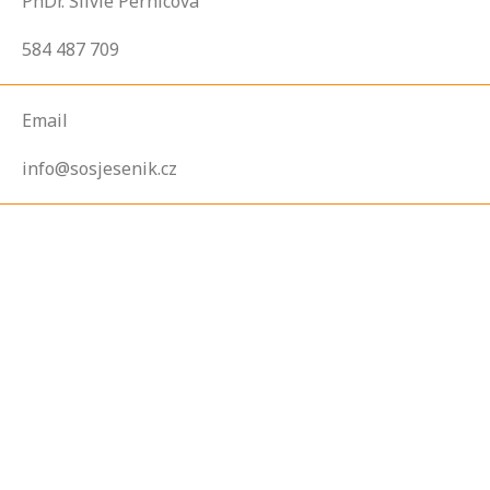
PhDr. Silvie Pernicová
584 487 709
Email
info@sosjesenik.cz