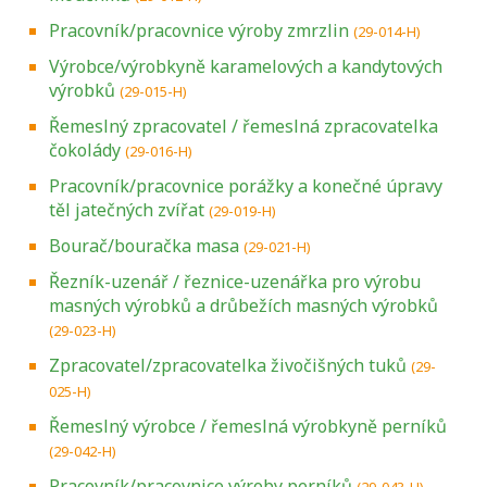
Pracovník/pracovnice výroby zmrzlin
(29-014-H)
Výrobce/výrobkyně karamelových a kandytových
výrobků
(29-015-H)
Řemeslný zpracovatel / řemeslná zpracovatelka
čokolády
(29-016-H)
Pracovník/pracovnice porážky a konečné úpravy
těl jatečných zvířat
(29-019-H)
Bourač/bouračka masa
(29-021-H)
Řezník-uzenář / řeznice-uzenářka pro výrobu
masných výrobků a drůbežích masných výrobků
(29-023-H)
Zpracovatel/zpracovatelka živočišných tuků
(29-
025-H)
Řemeslný výrobce / řemeslná výrobkyně perníků
(29-042-H)
Pracovník/pracovnice výroby perníků
(29-043-H)