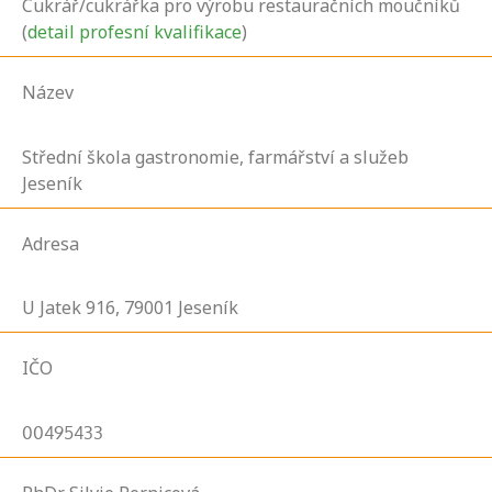
Cukrář/cukrářka pro výrobu restauračních moučníků
(
detail profesní kvalifikace
)
Název
Střední škola gastronomie, farmářství a služeb
Jeseník
Adresa
U Jatek
916,
79001
Jeseník
IČO
00495433