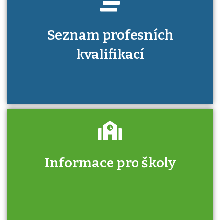
Seznam profesních
kvalifikací
Informace pro školy
Zjistěte, jak se přihlásit ke zkoušce a kde
získáte informace o tom, kdo vás vyzkouší.