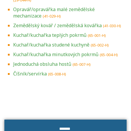
Opravář/opravářka malé zemědělské
mechanizace
(41-029-H)
Zemědělský kovář / zemědělská kovářka
(41-030-H)
Kuchař/kuchařka teplých pokrmů
(65-001-H)
Kuchař/kuchařka studené kuchyně
(65-002-H)
Kuchař/kuchařka minutkových pokrmů
(65-004-H)
Jednoduchá obsluha hostů
(65-007-H)
Číšník/servírka
(65-008-H)
Projděte si seznam profesních kvalifikací.
Víte, jaké dovednosti musíte pro danou
kvalifikaci prokázat?