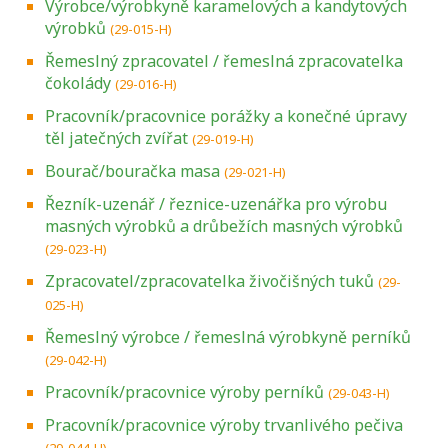
Výrobce/výrobkyně karamelových a kandytových
výrobků
(29-015-H)
Řemeslný zpracovatel / řemeslná zpracovatelka
čokolády
(29-016-H)
Pracovník/pracovnice porážky a konečné úpravy
těl jatečných zvířat
(29-019-H)
Bourač/bouračka masa
(29-021-H)
Řezník-uzenář / řeznice-uzenářka pro výrobu
masných výrobků a drůbežích masných výrobků
(29-023-H)
Zpracovatel/zpracovatelka živočišných tuků
(29-
025-H)
Řemeslný výrobce / řemeslná výrobkyně perníků
(29-042-H)
Pracovník/pracovnice výroby perníků
(29-043-H)
Pracovník/pracovnice výroby trvanlivého pečiva
(29-044-H)