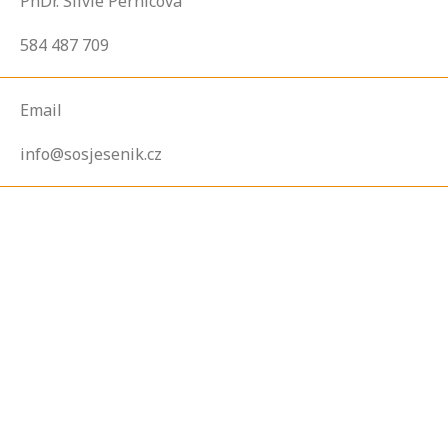
PhDr. Silvie Pernicová
584 487 709
Email
info@sosjesenik.cz