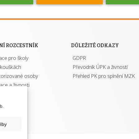
jako škola
 rámci
Kdo 
soustavy
autori
ací jisté
osoba 
NÍ ROZCESTNÍK
DŮLEŽITÉ ODKAZY
y při
výhody m
ace pro školy
ávání
GDPR
autor
izací?
zkouškách
Převodník ÚPK a živností
torizované osoby
Přehled PK pro splnění MZK
kace a živnosti
b.
lby