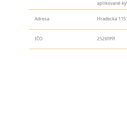
aplikované kyb
Adresa
Hradecká
115
IČO
25261991