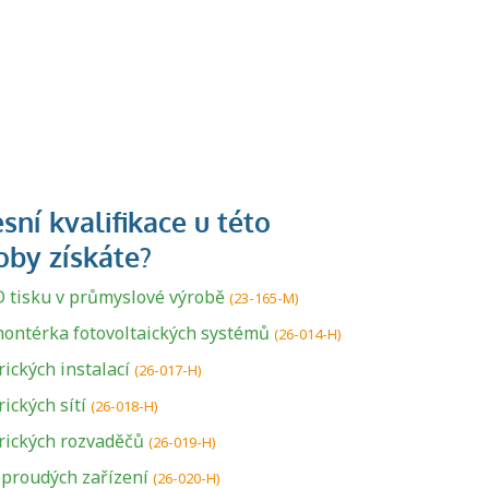
 tisku v průmyslové výrobě
(23-165-M)
ontérka fotovoltaických systémů
(26-014-H)
ických instalací
(26-017-H)
ických sítí
(26-018-H)
rických rozvaděčů
(26-019-H)
proudých zařízení
U řady živností je
(26-020-H)