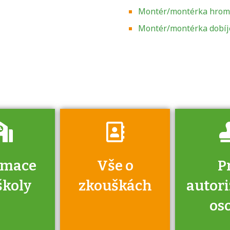
Montér/montérka hrom
Zjistěte, jak se
přihlásit ke
Montér/montérka dobíje
zkoušce a kde
získáte informace
o tom, kdo vás
vyzkouší.
rmace
Vše o
P
školy
zkouškách
autor
os