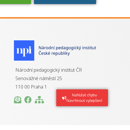
je to
zovaná
a jaké
á získání
izace?
Národní pedagogický institut ČR
Senovážné náměstí 25
110 00 Praha 1
Nahlásit chybu
Navrhnout vylepšení