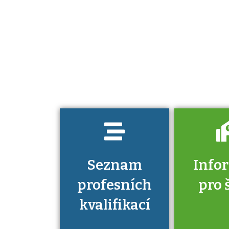
Projděte si
seznam
profesních
kvalifikací. Víte,
jaké dovednosti
musíte pro danou
kvalifikaci
prokázat?
Seznam
Info
profesních
pro 
kvalifikací