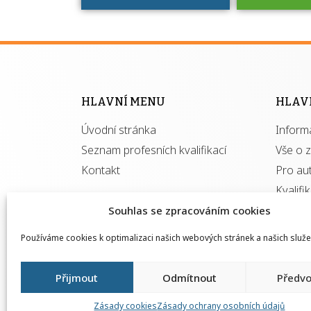
Víte, že 
máte v
Národní 
kvalifik
HLAVNÍ MENU
HLAV
výhod
Úvodní stránka
Inform
získ
autor
Seznam profesních kvalifikací
Vše o 
Kontakt
Pro au
Kvalifi
Souhlas se zpracováním cookies
Používáme cookies k optimalizaci našich webových stránek a našich služe
Přijmout
Odmítnout
Předvo
Zásady cookies
Zásady ochrany osobních údajů