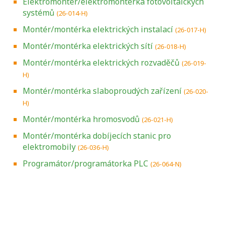
Elektromontér/elektromontérka fotovoltaických
systémů
(26-014-H)
Montér/montérka elektrických instalací
(26-017-H)
Montér/montérka elektrických sítí
(26-018-H)
Montér/montérka elektrických rozvaděčů
(26-019-
H)
Montér/montérka slaboproudých zařízení
(26-020-
H)
Montér/montérka hromosvodů
(26-021-H)
Montér/montérka dobíjecích stanic pro
elektromobily
(26-036-H)
Programátor/programátorka PLC
(26-064-N)
Projděte si seznam profesních kvalifikací.
Víte, jaké dovednosti musíte pro danou
kvalifikaci prokázat?