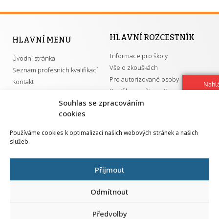
HLAVNÍ ROZCESTNÍK
HLAVNÍ MENU
Informace pro školy
Úvodní stránka
Vše o zkouškách
Seznam profesních kvalifikací
Pro autorizované osoby
Kontakt
Nahlá
Kvalifikace a živnosti
chy
Souhlas se zpracováním
Navrh
vylep
cookies
DŮLEŽITÉ ODKAZY
Používáme cookies k optimalizaci našich webových stránek a našich
služeb.
GDPR
Převodník ÚPK a živností
Národní pedagogický institut ČR
Přehled PK pro splnění MZK
Přijmout
Senovážné náměstí 25
110 00 Praha 1
Odmítnout
Předvolby