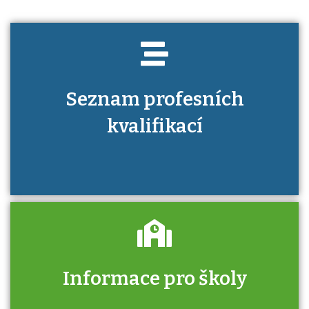
Seznam profesních
kvalifikací
Informace pro školy
Zjistěte, jak se přihlásit ke zkoušce a kde
získáte informace o tom, kdo vás vyzkouší.