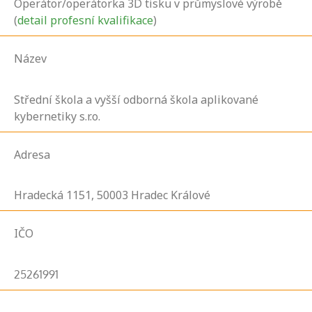
Operátor/operátorka 3D tisku v průmyslové výrobě
(
detail profesní kvalifikace
)
Název
Střední škola a vyšší odborná škola aplikované
kybernetiky s.r.o.
Adresa
Hradecká
1151,
50003
Hradec Králové
IČO
25261991