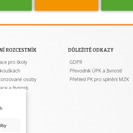
jako škola
 rámci
Kdo 
soustavy
autori
ací jisté
osoba 
NÍ ROZCESTNÍK
DŮLEŽITÉ ODKAZY
y při
výhody m
ace pro školy
ávání
GDPR
autor
izací?
zkouškách
Převodník ÚPK a živností
torizované osoby
Přehled PK pro splnění MZK
kace a živnosti
b.
lby