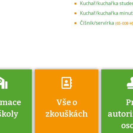
Kuchař/kuchařka stude
Kuchař/kuchařka minu
Zjistěte, jak se
přihlásit ke
Číšník/servírka
(65-008-H
zkoušce a kde
získáte informace
o tom, kdo vás
vyzkouší.
rmace
Vše o
P
školy
zkouškách
autor
os