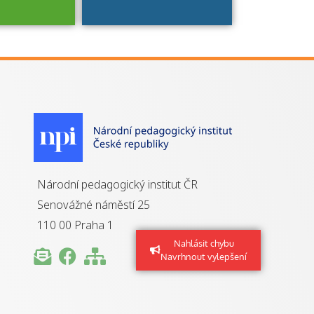
je to
zovaná
a jaké
á získání
izace?
Národní pedagogický institut ČR
Senovážné náměstí 25
110 00 Praha 1
Nahlásit chybu
Navrhnout vylepšení