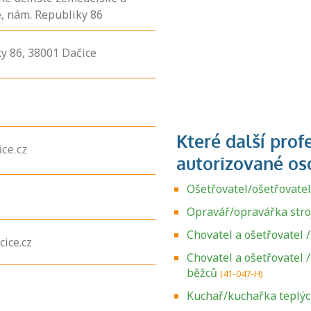
e, nám. Republiky 86
ky
86,
38001
Dačice
ce.cz
Ošetřovatel/ošetřovate
Opravář/opravářka stroj
Chovatel a ošetřovatel 
ice.cz
Chovatel a ošetřovatel 
běžců
(41-047-H)
Kuchař/kuchařka teplý