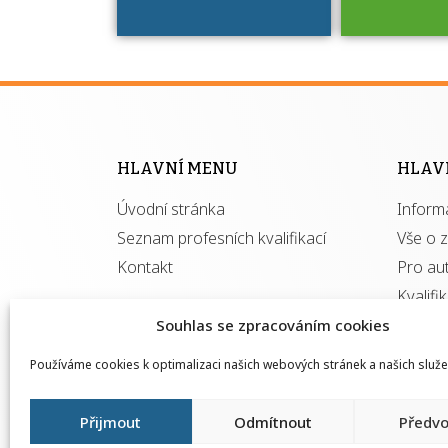
Víte, že 
máte v
Národní 
kvalifik
HLAVNÍ MENU
HLAV
výhod
Úvodní stránka
Inform
získ
autor
Seznam profesních kvalifikací
Vše o 
Kontakt
Pro au
Kvalifi
Souhlas se zpracováním cookies
Používáme cookies k optimalizaci našich webových stránek a našich služe
Přijmout
Odmítnout
Předvo