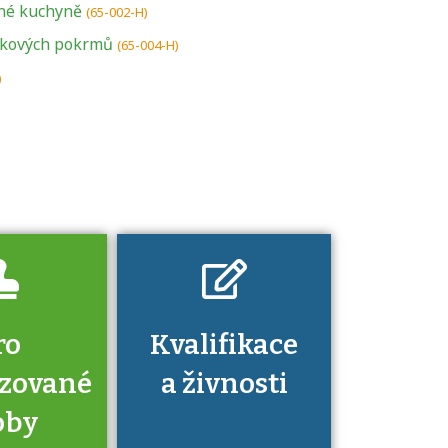
né kuchyně
U řady živností je
(65-002-H)
podmínkou k
tkových pokrmů
(65-004-H)
jejímu získání
)
určitá kvalifikace.
Pro které toto
platí a kde si
znalosti a
dovednosti
nechat ověřit?
ro
Kvalifikace
izované
a živnosti
oby