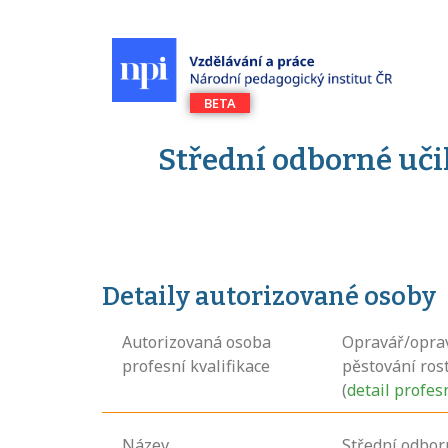
Střední odborné učil
Detaily autorizované osoby
Autorizovaná osoba
Opravář/oprav
profesní kvalifikace
pěstování rost
(
detail profes
Název
Střední odbor