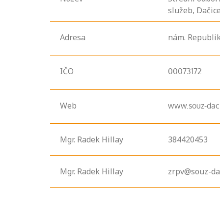
služeb, Dačic
Adresa
nám. Republi
IČO
00073172
Web
www.souz-daci
Mgr. Radek Hillay
384420453
Mgr. Radek Hillay
zrpv@souz-dac