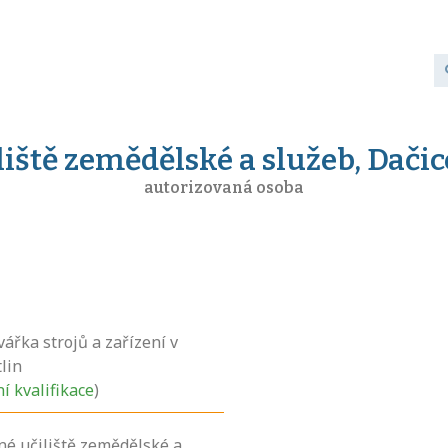
iště zemědělské a služeb, Dači
autorizovaná osoba
ářka strojů a zařízení v
lin
ní kvalifikace
)
né učiliště zemědělské a