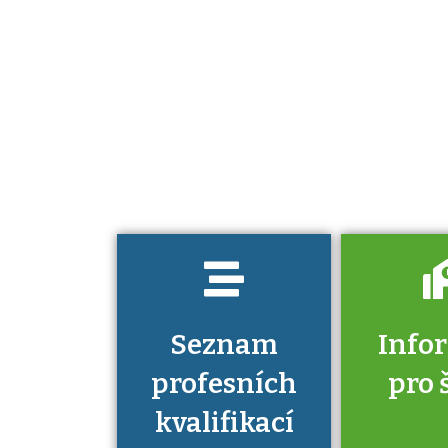
Projděte si
seznam
profesních
kvalifikací. Víte,
jaké dovednosti
musíte pro danou
kvalifikaci
prokázat?
Seznam
Info
profesních
pro 
kvalifikací