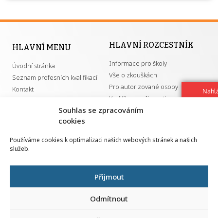
HLAVNÍ ROZCESTNÍK
HLAVNÍ MENU
Informace pro školy
Úvodní stránka
Vše o zkouškách
Seznam profesních kvalifikací
Pro autorizované osoby
Kontakt
Nahlá
Kvalifikace a živnosti
chy
Souhlas se zpracováním
Navrh
vylep
cookies
DŮLEŽITÉ ODKAZY
Používáme cookies k optimalizaci našich webových stránek a našich
služeb.
GDPR
Převodník ÚPK a živností
Národní pedagogický institut ČR
Přehled PK pro splnění MZK
Přijmout
Senovážné náměstí 25
110 00 Praha 1
Odmítnout