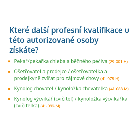
Pekař/pekařka chleba a běžného pečiva
(29-001-H)
Ošetřovatel a prodejce / ošetřovatelka a
prodejkyně zvířat pro zájmové chovy
(41-078-H)
Kynolog chovatel / kynoložka chovatelka
(41-088-M)
Kynolog výcvikář (cvičitel) / kynoložka výcvikářka
(cvičitelka)
(41-089-M)
Projděte si seznam profesních kvalifikací.
Víte, jaké dovednosti musíte pro danou
kvalifikaci prokázat?