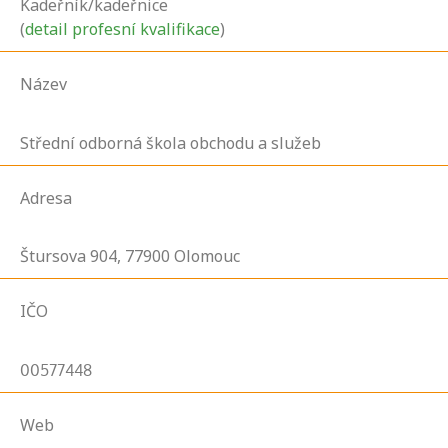
Kadeřník/kadeřnice
(
detail profesní kvalifikace
)
Název
Střední odborná škola obchodu a služeb
Adresa
Štursova
904,
77900
Olomouc
IČO
00577448
Web