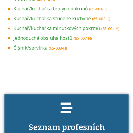
Kuchař/kuchařka teplých pokrmů
(65-001-H)
Kuchař/kuchařka studené kuchyně
(65-002-H)
Kuchař/kuchařka minutkových pokrmů
(65-004-H)
Jednoduchá obsluha hostů
(65-007-H)
Číšník/servírka
(65-008-H)
Projděte si seznam profesních kvalifikací.
Víte, jaké dovednosti musíte pro danou
kvalifikaci prokázat?
Seznam profesních