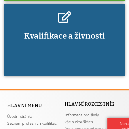
Kdo je to autorizovaná osoba a jaké výhody
Kvalifikace a živnosti
má získání autorizace?
HLAVNÍ ROZCESTNÍK
HLAVNÍ MENU
Informace pro školy
Úvodní stránka
Vše o zkouškách
Seznam profesních kvalifikací
Nahlá
Pro autorizované osoby
chy