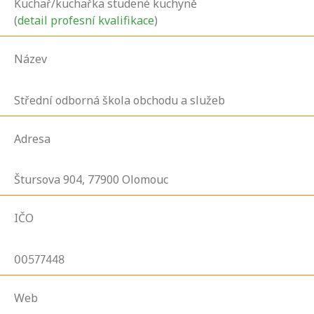
Kuchař/kuchařka studené kuchyně
(
detail profesní kvalifikace
)
Název
Střední odborná škola obchodu a služeb
Adresa
Štursova
904,
77900
Olomouc
IČO
00577448
Web