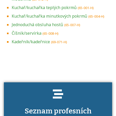
Kuchař/kuchařka teplých pokrmů
(65-001-H)
Kuchař/kuchařka minutkových pokrmů
(65-004-H)
Jednoduchá obsluha hostů
(65-007-H)
Číšník/servírka
(65-008-H)
Kadeřník/kadeřnice
(69-071-H)
Projděte si seznam profesních kvalifikací.
Víte, jaké dovednosti musíte pro danou
kvalifikaci prokázat?
Seznam profesních