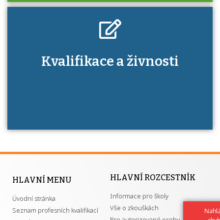
Kdo je to autorizovaná osoba a jaké výhody
Kvalifikace a živnosti
má získání autorizace?
HLAVNÍ ROZCESTNÍK
HLAVNÍ MENU
Informace pro školy
Úvodní stránka
Vše o zkouškách
Seznam profesních kvalifikací
Nahlá
Pro autorizované osoby
chy