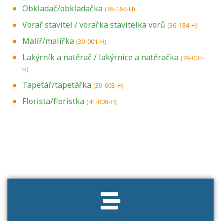
Obkladač/obkladačka
(36-164-H)
Vorař stavitel / vorařka stavitelka vorů
(36-184-H)
Malíř/malířka
(39-001-H)
Lakýrník a natěrač / lakýrnice a natěračka
(39-002-
H)
Tapetář/tapetářka
(39-003-H)
Florista/floristka
(41-008-H)
Projděte si seznam profesních kvalifikací.
Víte, jaké dovednosti musíte pro danou
kvalifikaci prokázat?