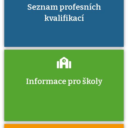
Seznam profesních
kvalifikací
Informace pro školy
Zjistěte, jak se přihlásit ke zkoušce a kde
získáte informace o tom, kdo vás vyzkouší.