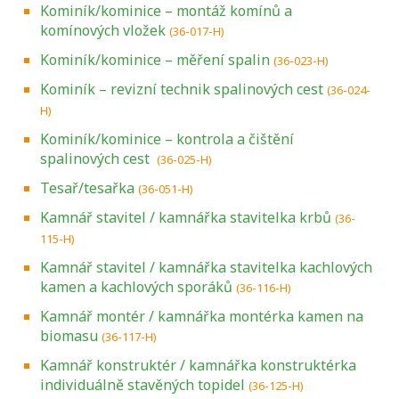
Kominík/kominice – montáž komínů a
komínových vložek
(36-017-H)
Kominík/kominice – měření spalin
(36-023-H)
Kominík – revizní technik spalinových cest
(36-024-
H)
Kominík/kominice – kontrola a čištění
spalinových cest
(36-025-H)
Tesař/tesařka
(36-051-H)
Kamnář stavitel / kamnářka stavitelka krbů
(36-
115-H)
Kamnář stavitel / kamnářka stavitelka kachlových
kamen a kachlových sporáků
(36-116-H)
Kamnář montér / kamnářka montérka kamen na
biomasu
(36-117-H)
Kamnář konstruktér / kamnářka konstruktérka
individuálně stavěných topidel
(36-125-H)