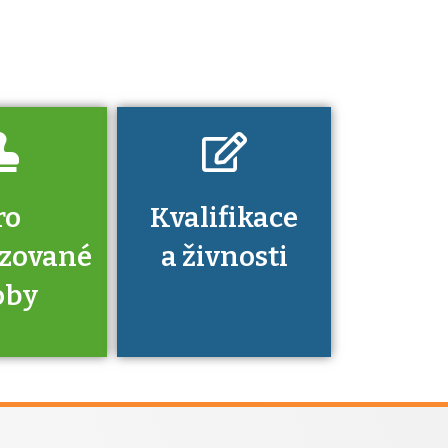
platí a kde si
znalosti a
dovednosti
nechat ověřit?
ro
Kvalifikace
izované
a živnosti
oby
je to