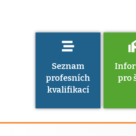
musíte pro danou
kvalifikaci
prokázat?
Seznam
Info
profesních
pro 
kvalifikací
Víte, že 
máte v