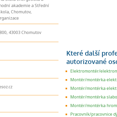
hodní akademie a Střední
škola, Chomutov,
rganizace
800,
43003
Chomutov
Elektromontér/elektrom
Montér/montérka elektr
esoz.cz
Montér/montérka elektr
Montér/montérka slabo
Montér/montérka hrom
Pracovník/pracovnice d