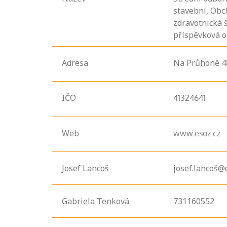
stavební, Obc
zdravotnická 
příspěvková o
Adresa
Na Průhoně
4
IČO
41324641
Web
www.esoz.cz
Josef Lancoš
josef.lancoš@
Gabriela Tenková
731160552