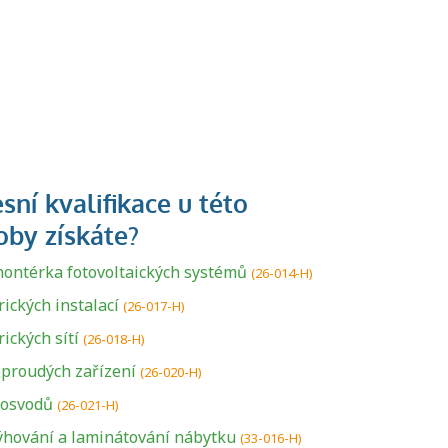
ontérka fotovoltaických systémů
(26-014-H)
ických instalací
(26-017-H)
ických sítí
(26-018-H)
proudých zařízení
(26-020-H)
osvodů
(26-021-H)
ýhování a laminátování nábytku
(33-016-H)