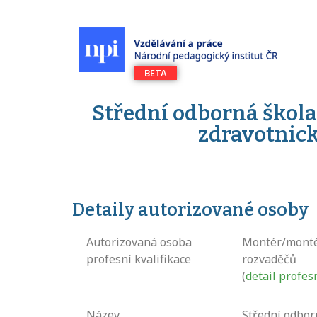
Střední odborná škola
zdravotnick
Detaily autorizované osoby
Autorizovaná osoba
Montér/monté
profesní kvalifikace
rozvaděčů
(
detail profes
Název
Střední odbor