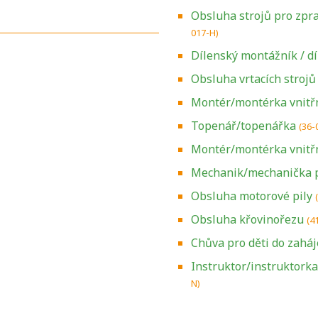
Obsluha strojů pro zpr
017-H)
Dílenský montážník / d
Obsluha vrtacích strojů
Montér/montérka vnitřn
Topenář/topenářka
(36-
Montér/montérka vnitřn
Mechanik/mechanička p
Obsluha motorové pily
Obsluha křovinořezu
(4
Chůva pro děti do zaháj
Zjistěte, jak se
Instruktor/instruktork
přihlásit ke
N)
zkoušce a kde
získáte informace