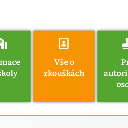
o tom, kdo vás
vyzkouší.
rmace
Vše o
P
školy
zkouškách
autor
os
jako škola
 rámci
Kdo 