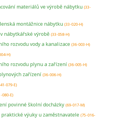
acování materiálů ve výrobě nábytku
(33-
ílenská montážnice nábytku
(33-020-H)
 v nábytkářské výrobě
(33-058-H)
ího rozvodu vody a kanalizace
(36-003-H)
004-H)
ího rozvodu plynu a zařízení
(36-005-H)
lynových zařízení
(36-006-H)
(41-079-E)
1-080-E)
U řady živností je
ení povinné školní docházky
(69-017-M)
podmínkou k
a praktické výuky u zaměstnavatele
(75-016-
jejímu získání
určitá kvalifikace.
Pro které toto