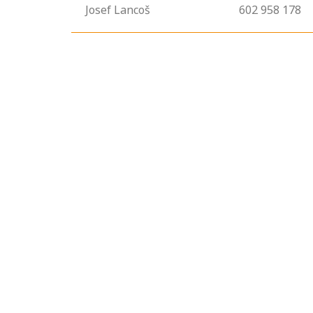
Josef Lancoš
602 958 178
Projděte si
seznam
profesních
kvalifikací. Víte,
jaké dovednosti