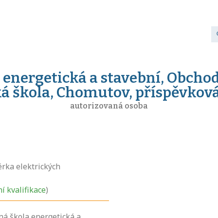
 energetická a stavební, Obcho
á škola, Chomutov, příspěvkov
autorizovaná osoba
rka elektrických
ní kvalifikace
)
ná škola energetická a