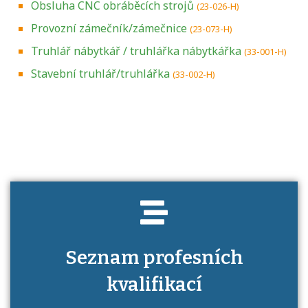
Obsluha CNC obráběcích strojů
(23-026-H)
Provozní zámečník/zámečnice
(23-073-H)
Truhlář nábytkář / truhlářka nábytkářka
(33-001-H)
Stavební truhlář/truhlářka
(33-002-H)
Projděte si seznam profesních kvalifikací.
Víte, jaké dovednosti musíte pro danou
kvalifikaci prokázat?
Seznam profesních
kvalifikací