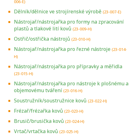
006-E)
Dělník/dělnice ve strojírenské výrobě
(23-007-E)
Nástrojař/nástrojařka pro formy na zpracování
plastů a tlakové lití kovů
(23-009-H)
Ostřič/ostřička nástrojů
(23-010-H)
Nástrojař/nástrojařka pro řezné nástroje
(23-014-
H)
Nástrojař/nástrojařka pro přípravky a měřidla
(23-015-H)
Nástrojař/nástrojařka pro nástroje k plošnému a
objemovému tváření
(23-016-H)
Soustružník/soustružnice kovů
(23-022-H)
Frézař/frézařka kovů
(23-023-H)
Brusič/brusička kovů
(23-024-H)
Vrtač/vrtačka kovů
(23-025-H)