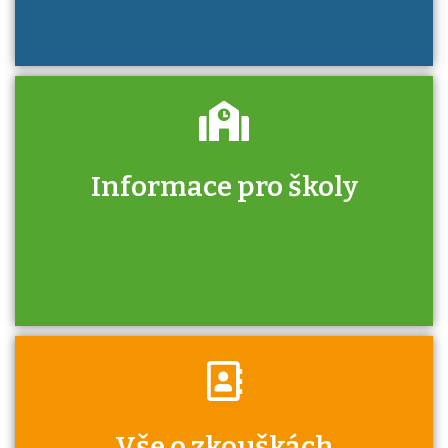
Informace pro školy
Zjistěte, jak se přihlásit ke zkoušce a kde
získáte informace o tom, kdo vás vyzkouší.
Víte, že jako škola máte v rámci Národní
Vše o zkouškách