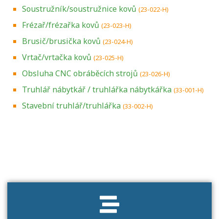
Soustružník/soustružnice kovů
(23-022-H)
Frézař/frézařka kovů
(23-023-H)
Brusič/brusička kovů
(23-024-H)
Vrtač/vrtačka kovů
(23-025-H)
Obsluha CNC obráběcích strojů
(23-026-H)
Truhlář nábytkář / truhlářka nábytkářka
(33-001-H)
Stavební truhlář/truhlářka
(33-002-H)
Projděte si seznam profesních kvalifikací.
Víte, jaké dovednosti musíte pro danou
kvalifikaci prokázat?