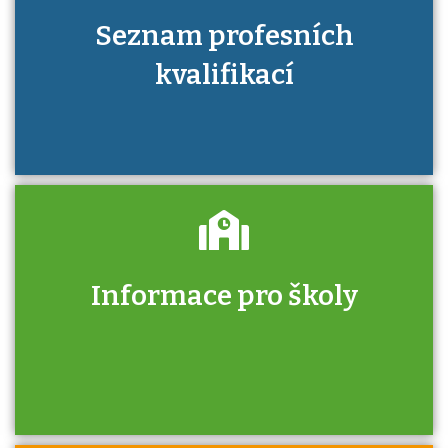
Seznam profesních
kvalifikací
Informace pro školy
Zjistěte, jak se přihlásit ke zkoušce a kde
získáte informace o tom, kdo vás vyzkouší.