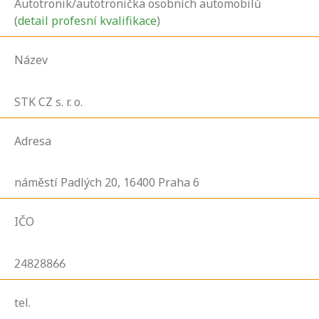
Autotronik/autotronička osobních automobilů
(
detail profesní kvalifikace
)
Název
STK CZ s. r. o.
Adresa
náměstí Padlých
20,
16400
Praha 6
IČO
24828866
tel.