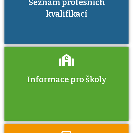
Seznam profesních
kvalifikací
Informace pro školy
Zjistěte, jak se přihlásit ke zkoušce a kde
získáte informace o tom, kdo vás vyzkouší.