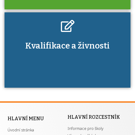
Kdo je to autorizovaná osoba a jaké výhody
Kvalifikace a živnosti
má získání autorizace?
HLAVNÍ ROZCESTNÍK
HLAVNÍ MENU
Informace pro školy
Úvodní stránka