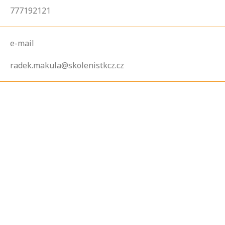
777192121
e-mail
radek.makula@skolenistkcz.cz