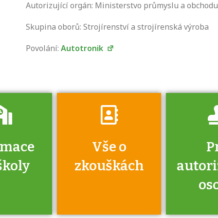
Zjistěte, jak se
Autorizující orgán: Ministerstvo průmyslu a obchodu
přihlásit ke
zkoušce a kde
Skupina oborů: Strojírenství a strojírenská výroba
získáte informace
Povolání:
Autotronik
o tom, kdo vás
vyzkouší.
rmace
Vše o
P
školy
zkouškách
autor
os