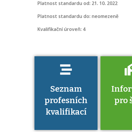
seznam
Platnost standardu od: 21. 10. 2022
profesních
kvalifikací. Víte,
Platnost standardu do: neomezeně
jaké dovednosti
Kvalifikační úroveň: 4
musíte pro danou
kvalifikaci
prokázat?
Seznam
Info
profesních
pro 
kvalifikací