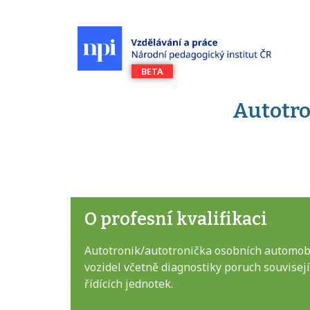
Autotro
O profesní kvalifikaci
Autotronik/autotronička osobních automobil
vozidel včetně diagnostiky poruch souvisej
řídících jednotek.