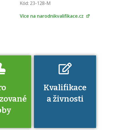
Kód: 23-128-M
jejímu získání
určitá kvalifikace.
Více na narodnikvalifikace.cz
Pro které toto
platí a kde si
znalosti a
dovednosti
nechat ověřit?
ro
Kvalifikace
izované
a živnosti
oby