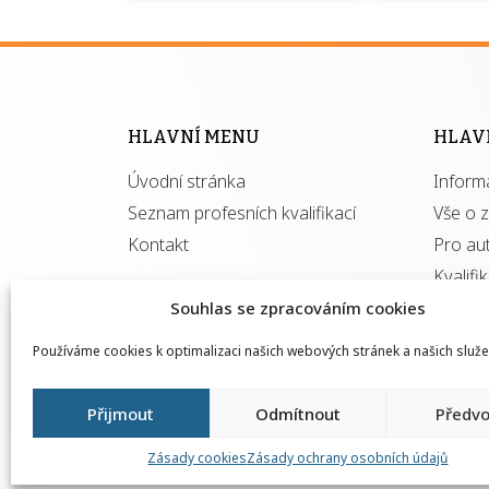
Víte, že 
máte v
Národní 
kvalifik
HLAVNÍ MENU
HLAV
výhod
Úvodní stránka
Inform
získ
autor
Seznam profesních kvalifikací
Vše o 
Kontakt
Pro au
Kvalifi
Souhlas se zpracováním cookies
Používáme cookies k optimalizaci našich webových stránek a našich služe
Přijmout
Odmítnout
Předvo
Zásady cookies
Zásady ochrany osobních údajů