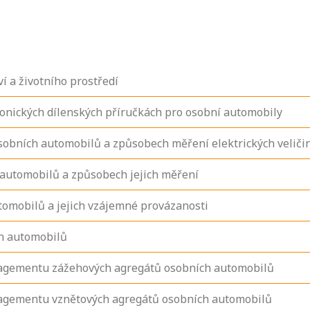
í a životního prostředí
ronických dílenských příručkách pro osobní automobily
osobních automobilů a způsobech měření elektrických veliči
 automobilů a způsobech jejich měření
tomobilů a jejich vzájemné provázanosti
ch automobilů
agementu zážehových agregátů osobních automobilů
agementu vznětových agregátů osobních automobilů