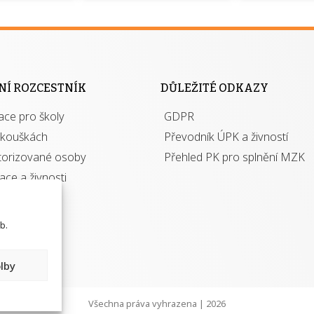
jako škola
 rámci
Kdo 
soustavy
autori
ací jisté
osoba 
NÍ ROZCESTNÍK
DŮLEŽITÉ ODKAZY
y při
výhody m
ace pro školy
ávání
GDPR
autor
izací?
zkouškách
Převodník ÚPK a živností
torizované osoby
Přehled PK pro splnění MZK
kace a živnosti
b.
lby
Všechna práva vyhrazena | 2026