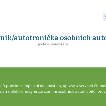
nik/autotronička osobních au
profesní kvalifikace
ů provádí komplexní diagnostiku, opravy a servisní činnost
ících s elektronickými zařízeními osobních automobilů, pro