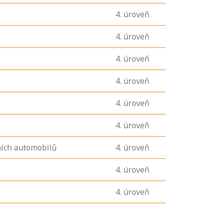
4
. úroveň
4
. úroveň
4
. úroveň
4
. úroveň
4
. úroveň
4
. úroveň
ních automobilů
4
. úroveň
4
. úroveň
4
. úroveň
U řady živností je
podmínkou k