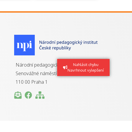
je to
zovaná
a jaké
á získání
izace?
Národní pedagogický institut ČR
Nahlásit chybu
Navrhnout vylepšení
Senovážné náměstí 25
110 00 Praha 1