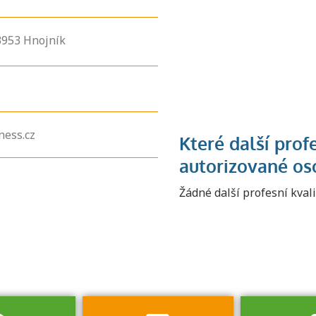
3953
Hnojník
ness.cz
Zjistěte, jak se
přihlásit ke
Žádné další profesní kval
zkoušce a kde
získáte informace
o tom, kdo vás
vyzkouší.