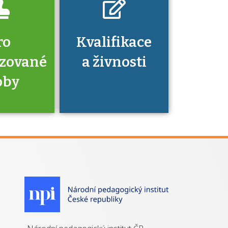
ro
Kvalifikace
izované
a živnosti
oby
je to
zovaná
a jaké
á získání
izace?