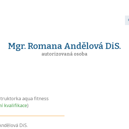
Mgr. Romana Andělová DiS.
autorizovaná osoba
struktorka aqua fitness
ní kvalifikace
)
ndělová DiS.