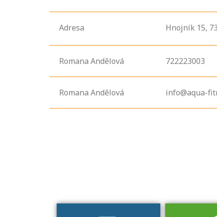
Adresa
Hnojník
15,
7
Romana Andělová
722223003
Romana Andělová
info@aqua-fit
Projděte si
seznam
profesních
kvalifikací. Víte,
jaké dovednosti
musíte pro danou
kvalifikaci
prokázat?