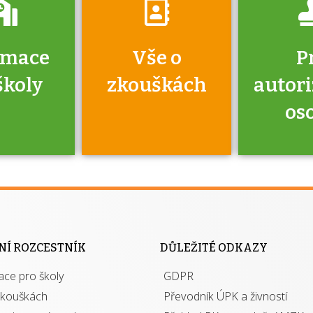
rmace
Vše o
P
školy
zkouškách
autor
os
jako škola
 rámci
Kdo 
soustavy
autori
ací jisté
osoba 
NÍ ROZCESTNÍK
DŮLEŽITÉ ODKAZY
y při
výhody m
ace pro školy
ávání
GDPR
autor
izací?
zkouškách
Převodník ÚPK a živností