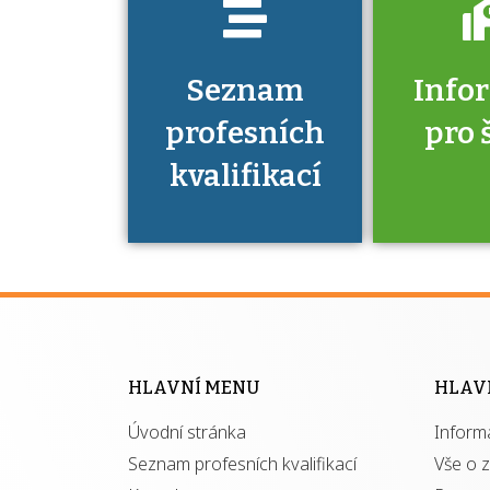
Seznam
Info
profesních
pro 
kvalifikací
Víte, že 
máte v
Národní 
kvalifik
HLAVNÍ MENU
HLAV
výhod
Úvodní stránka
Inform
získ
autor
Seznam profesních kvalifikací
Vše o 