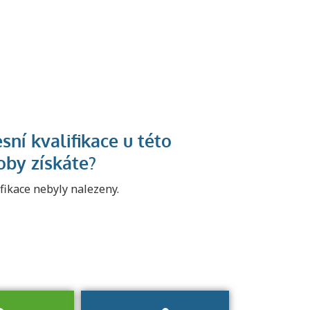
U řady živností je
podmínkou k
jejímu získání
určitá kvalifikace.
ifikace nebyly nalezeny.
Pro které toto
platí a kde si
znalosti a
dovednosti
nechat ověřit?