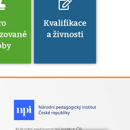
ro
Kvalifikace
izované
a živnosti
oby
je to
zovaná
a jaké
á získání
izace?
Národní pedagogický institut ČR