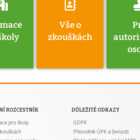
rmace
Vše o
P
školy
zkouškách
autor
os
jako škola
 rámci
Kdo 
soustavy
autori
ací jisté
osoba 
NÍ ROZCESTNÍK
DŮLEŽITÉ ODKAZY
y při
výhody m
ace pro školy
ávání
GDPR
autor
izací?
zkouškách
Převodník ÚPK a živností