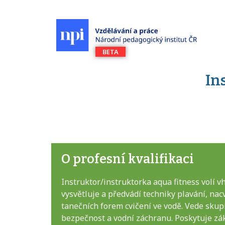
In
O profesní kvalifikaci
Instruktor/instruktorka aqua fitness volí v
vysvětluje a předvádí techniky plavání, nac
tanečních forem cvičení ve vodě. Vede skupi
bezpečnost a vodní záchranu. Poskytuje zák