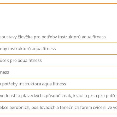
 soustavy člověka pro potřeby instruktorů aqua fitness
řeby instruktorů aqua fitness
ůcek pro aqua fitness
tness
o potřeby instruktora aqua fitness
edností a plaveckých způsobů znak, kraul a prsa pro potře
kce aerobních, posilovacích a tanečních forem cvičení ve v