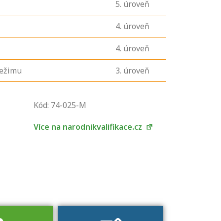
5
. úroveň
4
. úroveň
4
. úroveň
režimu
3
. úroveň
U řady živností je
Kód: 74-025-M
podmínkou k
jejímu získání
Více na narodnikvalifikace.cz
určitá kvalifikace.
Pro které toto
platí a kde si
znalosti a
dovednosti
nechat ověřit?