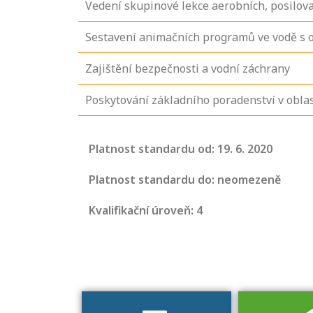
Vedení skupinové lekce aerobních, posilova
Sestavení animačních programů ve vodě s oh
Zajištění bezpečnosti a vodní záchrany
Poskytování základního poradenství v oblas
Projděte si
Platnost standardu od: 19. 6. 2020
seznam
profesních
Platnost standardu do: neomezeně
kvalifikací. Víte,
Kvalifikační úroveň: 4
jaké dovednosti
musíte pro danou
kvalifikaci
prokázat?