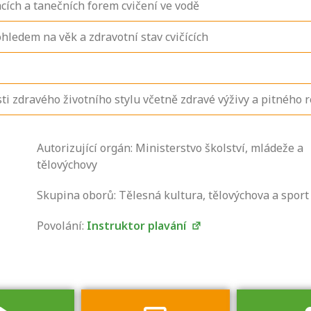
cích a tanečních forem cvičení ve vodě
ledem na věk a zdravotní stav cvičících
ti zdravého životního stylu včetně zdravé výživy a pitného 
Autorizující orgán: Ministerstvo školství, mládeže a
Zjistěte, jak se
tělovýchovy
přihlásit ke
zkoušce a kde
Skupina oborů: Tělesná kultura, tělovýchova a sport
získáte informace
Povolání:
Instruktor plavání
o tom, kdo vás
vyzkouší.