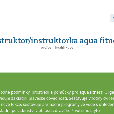
struktor/instruktorka aqua fitn
profesní kvalifikace
hodné podmínky, prostředí a pomůcky pro aqua fitness. Organ
vičuje základní plavecké dovednosti. Sestavuje vhodný cviče
nové lekce, sestavuje animační programy ve vodě s ohledem n
ladní poradenství v oblasti zdravého životního stylu.