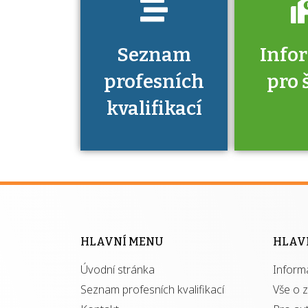
Seznam
Info
profesních
pro 
kvalifikací
Víte, že 
máte v
Národní 
kvalifik
HLAVNÍ MENU
HLAV
výhod
Úvodní stránka
Inform
získ
autor
Seznam profesních kvalifikací
Vše o 