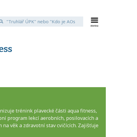
ess
izuje trénink plavecké části aqua fitness,
bní program lekcí aerobních, posilovacích a
a věk a zdravotní stav cvičících. Zajišťuje