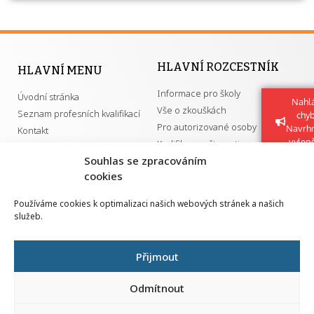
HLAVNÍ ROZCESTNÍK
HLAVNÍ MENU
Informace pro školy
Úvodní stránka
Nahlá
Vše o zkouškách
Seznam profesních kvalifikací
chy
Pro autorizované osoby
Navrh
Kontakt
vylep
Kvalifikace a živnosti
Souhlas se zpracováním
cookies
DŮLEŽITÉ ODKAZY
Používáme cookies k optimalizaci našich webových stránek a našich
služeb.
GDPR
Převodník ÚPK a živností
Národní pedagogický institut ČR
Přehled PK pro splnění MZK
Přijmout
Senovážné náměstí 25
110 00 Praha 1
Odmítnout