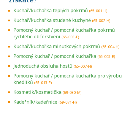
Kuchař/kuchařka teplých pokrmů
(65-001-H)
Kuchař/kuchařka studené kuchyně
(65-002-H)
Pomocný kuchař / pomocná kuchařka pokrmů
rychlého občerstvení
(65-003-E)
Kuchař/kuchařka minutkových pokrmů
(65-004-H)
Pomocný kuchař / pomocná kuchařka
(65-005-E)
Jednoduchá obsluha hostů
(65-007-H)
Pomocný kuchař / pomocná kuchařka pro výrobu
knedlíků
(65-013-E)
Kosmetik/kosmetička
(69-030-M)
Kadeřník/kadeřnice
(69-071-H)
Projděte si seznam profesních kvalifikací.
Víte, jaké dovednosti musíte pro danou
kvalifikaci prokázat?