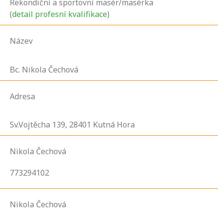
Rekondiční a sportovní masér/masérka
(
detail profesní kvalifikace
)
Název
Bc. Nikola Čechová
Adresa
Sv.Vojtěcha
139,
28401
Kutná Hora
Nikola Čechová
773294102
Nikola Čechová