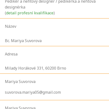
Pedikér a nehtový designér / pedikérka a nehtová
designérka
(
detail profesní kvalifikace
)
Název
Bc. Mariya Suvorova
Adresa
Milady Horákové
331,
60200
Brno
Mariya Suvorova
suvorova.mariya05@gmail.com
Mariya Suvorova