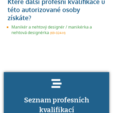
Manikér a nehtový designér / manikérka a
nehtová designérka
(69-024-H)
Projděte si seznam profesních kvalifikací.
Víte, jaké dovednosti musíte pro danou
kvalifikaci prokázat?
Seznam profesních
kvalifikací