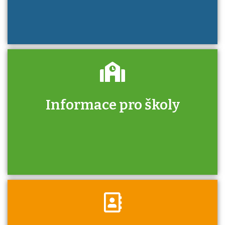
Informace pro školy
Zjistěte, jak se přihlásit ke zkoušce a kde
získáte informace o tom, kdo vás vyzkouší.