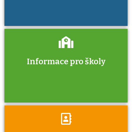
Informace pro školy
Zjistěte, jak se přihlásit ke zkoušce a kde
získáte informace o tom, kdo vás vyzkouší.