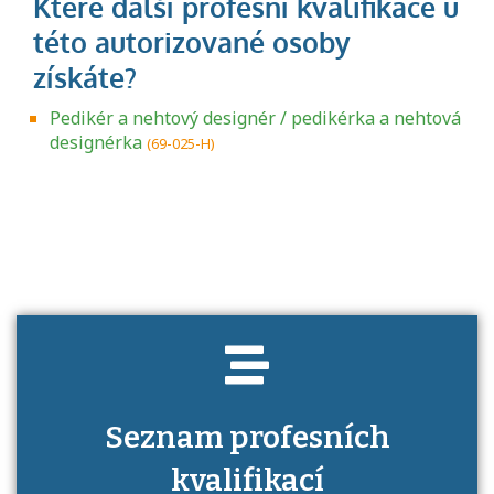
Pedikér a nehtový designér / pedikérka a nehtová
designérka
(69-025-H)
Projděte si seznam profesních kvalifikací.
Víte, jaké dovednosti musíte pro danou
kvalifikaci prokázat?
Seznam profesních
kvalifikací