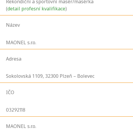
Rekondiční a sportovní masér/masérka
(
detail profesní kvalifikace
)
Název
MAONEL s.r.o.
Adresa
Sokolovská
1109,
32300
Plzeň – Bolevec
IČO
03292118
MAONEL s.r.o.