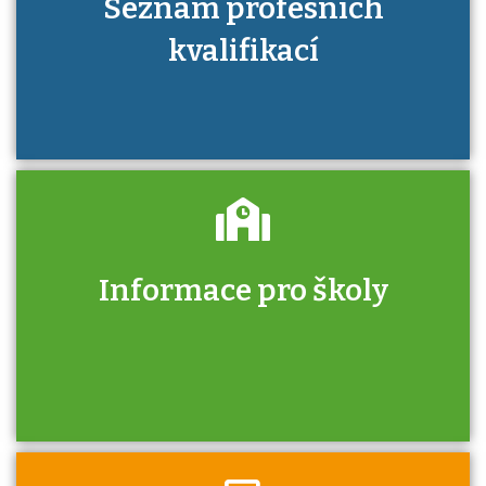
Seznam profesních
kvalifikací
Informace pro školy
Zjistěte, jak se přihlásit ke zkoušce a kde
získáte informace o tom, kdo vás vyzkouší.