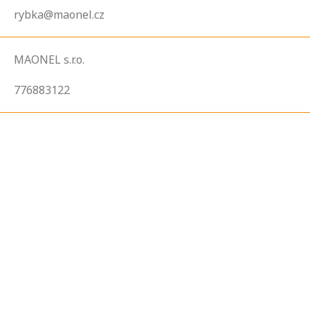
rybka@maonel.cz
MAONEL s.r.o.
776883122