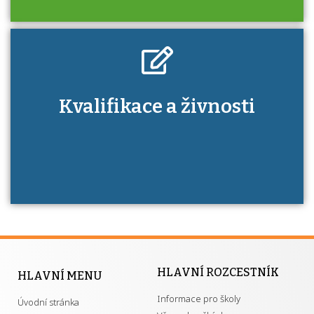
Kdo je to autorizovaná osoba a jaké výhody
Kvalifikace a živnosti
má získání autorizace?
HLAVNÍ ROZCESTNÍK
HLAVNÍ MENU
Informace pro školy
Úvodní stránka