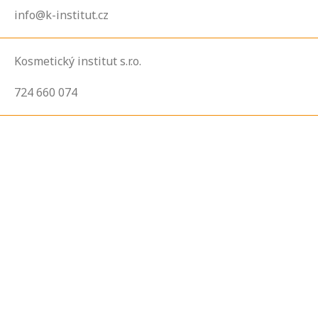
info@k-institut.cz
Kosmetický institut s.r.o.
724 660 074