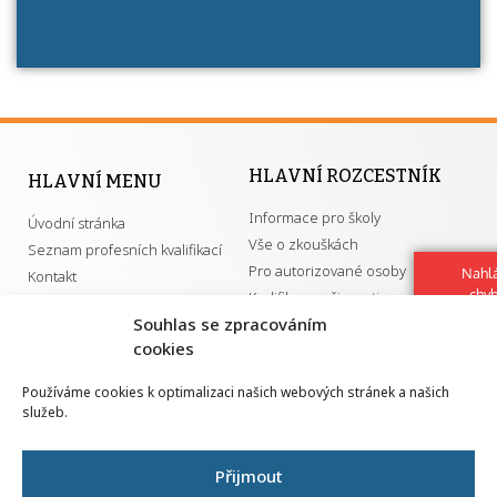
HLAVNÍ ROZCESTNÍK
HLAVNÍ MENU
Informace pro školy
Úvodní stránka
Vše o zkouškách
Seznam profesních kvalifikací
Pro autorizované osoby
Nahlá
Kontakt
chy
Kvalifikace a živnosti
Navrh
Souhlas se zpracováním
vylep
cookies
DŮLEŽITÉ ODKAZY
Používáme cookies k optimalizaci našich webových stránek a našich
služeb.
GDPR
Převodník ÚPK a živností
Národní pedagogický institut ČR
Přehled PK pro splnění MZK
Přijmout
Senovážné náměstí 25