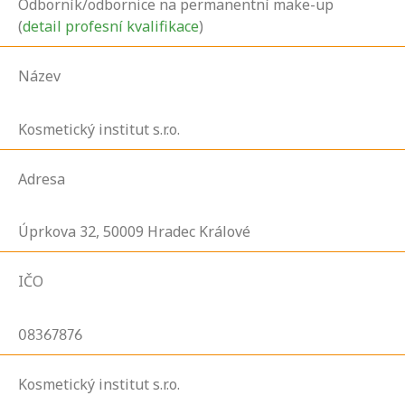
Odborník/odbornice na permanentní make-up
(
detail profesní kvalifikace
)
Název
Kosmetický institut s.r.o.
Adresa
Úprkova
32,
50009
Hradec Králové
IČO
08367876
Kosmetický institut s.r.o.