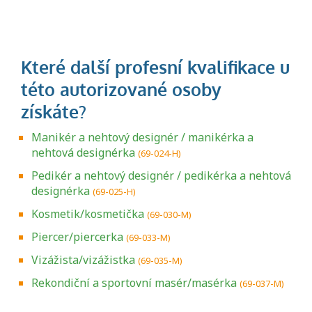
Manikér a nehtový designér / manikérka a
nehtová designérka
(69-024-H)
Pedikér a nehtový designér / pedikérka a nehtová
designérka
(69-025-H)
Kosmetik/kosmetička
(69-030-M)
Piercer/piercerka
(69-033-M)
Vizážista/vizážistka
(69-035-M)
Rekondiční a sportovní masér/masérka
(69-037-M)
Projděte si seznam profesních kvalifikací.
Víte, jaké dovednosti musíte pro danou