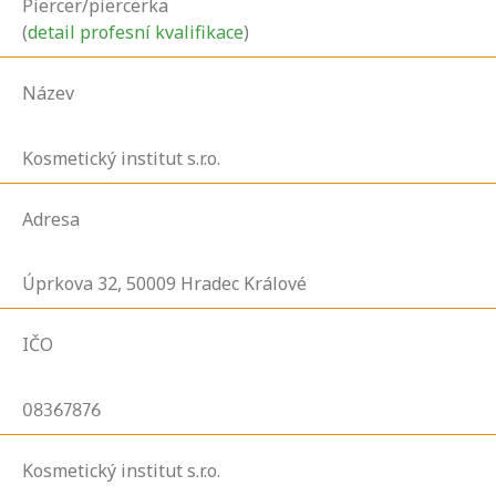
Piercer/piercerka
(
detail profesní kvalifikace
)
Název
Kosmetický institut s.r.o.
Adresa
Úprkova
32,
50009
Hradec Králové
IČO
08367876
Kosmetický institut s.r.o.