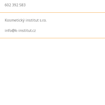
602 392 583
Kosmetický institut s.r.o.
info@k-institut.cz