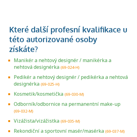
Manikér a nehtový designér / manikérka a
nehtová designérka
(69-024-H)
Pedikér a nehtový designér / pedikérka a nehtová
designérka
(69-025-H)
Kosmetik/kosmetička
(69-030-M)
Odborník/odbornice na permanentní make-up
(69-032-M)
Vizážista/vizážistka
(69-035-M)
Rekondiční a sportovní masér/masérka
(69-037-M)
Projděte si seznam profesních kvalifikací.