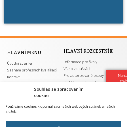
HLAVNÍ ROZCESTNÍK
HLAVNÍ MENU
Informace pro školy
Úvodní stránka
Vše o zkouškách
Seznam profesních kvalifikací
Pro autorizované osoby
Nahlá
Kontakt
chy
Kvalifikace a živnosti
Navrh
Souhlas se zpracováním
vylep
cookies
DŮLEŽITÉ ODKAZY
Používáme cookies k optimalizaci našich webových stránek a našich
služeb.
GDPR
Převodník ÚPK a živností
Národní pedagogický institut ČR
Přehled PK pro splnění MZK