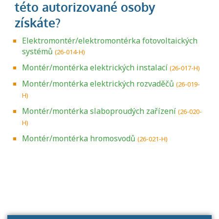
Elektromontér/elektromontérka fotovoltaických
systémů
(26-014-H)
Montér/montérka elektrických instalací
(26-017-H)
Montér/montérka elektrických rozvaděčů
(26-019-
H)
Montér/montérka slaboproudých zařízení
(26-020-
H)
Montér/montérka hromosvodů
(26-021-H)
Projděte si seznam profesních kvalifikací.
Víte, jaké dovednosti musíte pro danou
kvalifikaci prokázat?