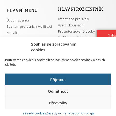
HLAVNÍ ROZCESTNÍK
HLAVNÍ MENU
Informace pro školy
Úvodní stránka
Vše o zkouškách
Seznam profesních kvalifikací
Pro autorizované osoby
Kontakt
Nahlá
Kvalifikace a živnosti
chy
Souhlas se zpracováním
Navrh
cookies
vylep
DŮLEŽITÉ ODKAZY
Používáme cookies k optimalizaci našich webových stránek a našich
služeb.
GDPR
Převodník ÚPK a živností
Národní pedagogický institut ČR
Přehled PK pro splnění MZK
Přijmout
Senovážné náměstí 25
110 00 Praha 1
Odmítnout
Předvolby
Zásady cookies
Zásady ochrany osobních údajů
Všechna práva vyhrazena | 2026