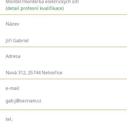
Montér/montérka elektrických sítí
(
detail profesní kvalifikace
)
Název
Jiří Gabriel
Adresa
Nová
312,
25744
Netvořice
e-mail
gab.j@seznam.cz
tel.: