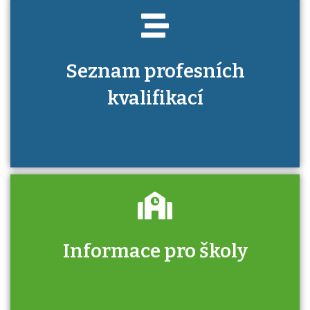
Seznam profesních
kvalifikací
Informace pro školy
Zjistěte, jak se přihlásit ke zkoušce a kde
získáte informace o tom, kdo vás vyzkouší.