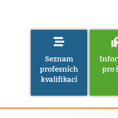
jaké dovednosti
musíte pro danou
kvalifikaci
prokázat?
Seznam
Info
profesních
pro 
kvalifikací
Víte, že 
máte v