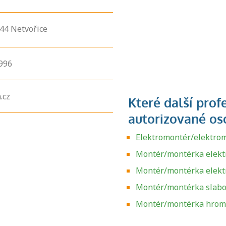
744
Netvořice
996
.cz
Elektromontér/elektrom
Montér/montérka elektr
Montér/montérka elekt
Montér/montérka slabo
Zjistěte, jak se
přihlásit ke
Montér/montérka hrom
zkoušce a kde