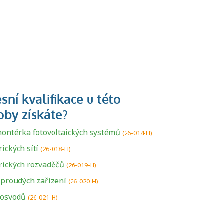
ontérka fotovoltaických systémů
(26-014-H)
ických sítí
(26-018-H)
rických rozvaděčů
U řady živností je
(26-019-H)
podmínkou k
proudých zařízení
(26-020-H)
jejímu získání
osvodů
(26-021-H)
určitá kvalifikace.
Pro které toto