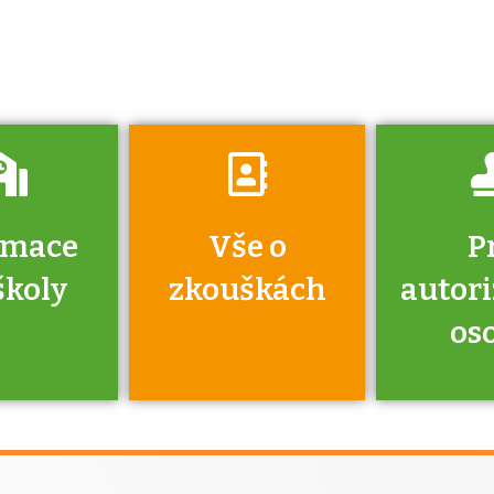
získáte informace
o tom, kdo vás
vyzkouší.
rmace
Vše o
P
školy
zkouškách
autor
os
jako škola
 rámci
Kdo 