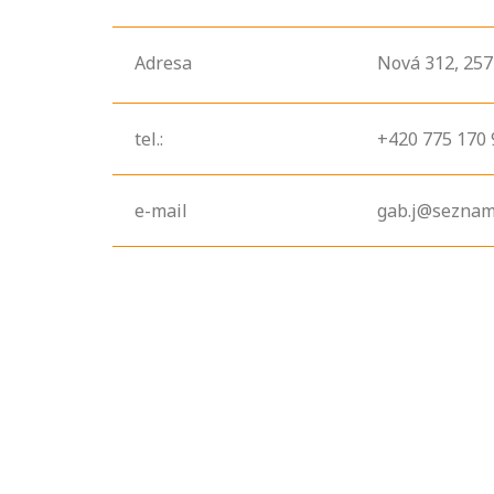
Adresa
Nová
312,
25
tel.:
+420 775 170 
e-mail
gab.j@seznam
Projděte si
seznam
profesních
kvalifikací. Víte,