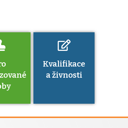
platí a kde si
znalosti a
dovednosti
nechat ověřit?
ro
Kvalifikace
izované
a živnosti
oby
je to