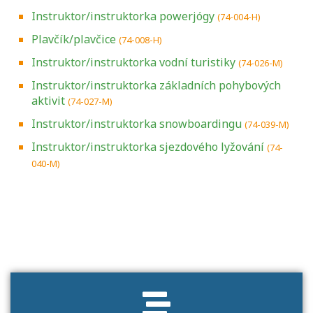
Instruktor/instruktorka powerjógy
(74-004-H)
Plavčík/plavčice
(74-008-H)
Instruktor/instruktorka vodní turistiky
(74-026-M)
Instruktor/instruktorka základních pohybových
aktivit
(74-027-M)
Instruktor/instruktorka snowboardingu
(74-039-M)
Instruktor/instruktorka sjezdového lyžování
(74-
040-M)
Projděte si seznam profesních kvalifikací.
Víte, jaké dovednosti musíte pro danou
kvalifikaci prokázat?