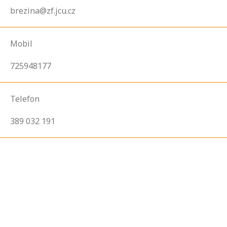
brezina@zf.jcu.cz
Mobil
725948177
Telefon
389 032 191