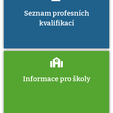
Seznam profesních
kvalifikací
Informace pro školy
Zjistěte, jak se přihlásit ke zkoušce a kde
získáte informace o tom, kdo vás vyzkouší.