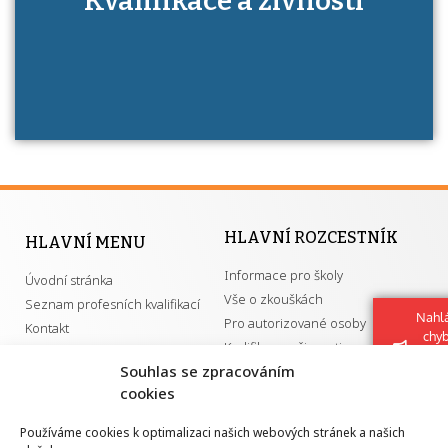
Kvalifikace a živnosti
má získání autorizace?
HLAVNÍ ROZCESTNÍK
HLAVNÍ MENU
Informace pro školy
Úvodní stránka
Vše o zkouškách
Seznam profesních kvalifikací
Nahlá
Pro autorizované osoby
Kontakt
chy
Kvalifikace a živnosti
Navrh
Souhlas se zpracováním
vylep
cookies
DŮLEŽITÉ ODKAZY
Používáme cookies k optimalizaci našich webových stránek a našich