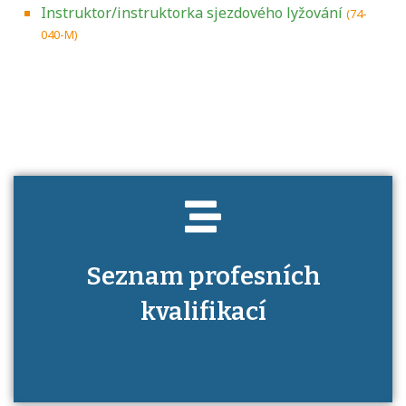
Instruktor/instruktorka sjezdového lyžování
(74-
040-M)
Projděte si seznam profesních kvalifikací.
Víte, jaké dovednosti musíte pro danou
kvalifikaci prokázat?
Seznam profesních
kvalifikací