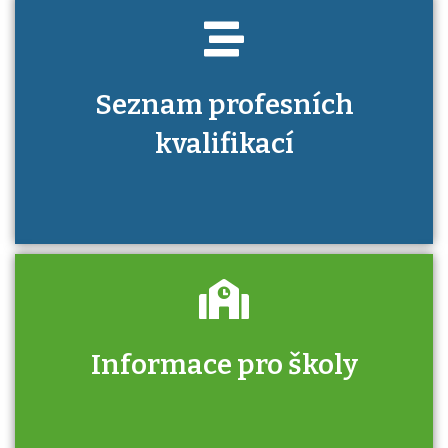
Seznam profesních
kvalifikací
Informace pro školy
Zjistěte, jak se přihlásit ke zkoušce a kde
získáte informace o tom, kdo vás vyzkouší.