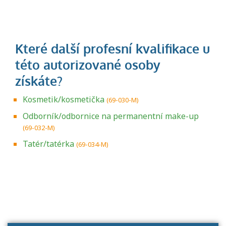
Kosmetik/kosmetička
(69-030-M)
Odborník/odbornice na permanentní make-up
(69-032-M)
Tatér/tatérka
(69-034-M)
Projděte si seznam profesních kvalifikací.
Víte, jaké dovednosti musíte pro danou
kvalifikaci prokázat?