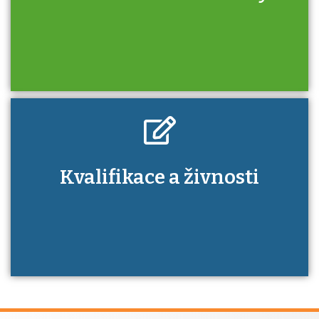
určitá kvalifikace. Pro které toto platí a kde
si znalosti a dovednosti nechat ověřit?
Kdo je to autorizovaná osoba a jaké výhody
Kvalifikace a živnosti
má získání autorizace?