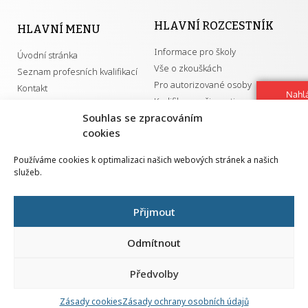
HLAVNÍ ROZCESTNÍK
HLAVNÍ MENU
Informace pro školy
Úvodní stránka
Vše o zkouškách
Seznam profesních kvalifikací
Pro autorizované osoby
Kontakt
Nahlá
Kvalifikace a živnosti
chy
Souhlas se zpracováním
Navrh
cookies
vylep
DŮLEŽITÉ ODKAZY
Používáme cookies k optimalizaci našich webových stránek a našich
služeb.
GDPR
Převodník ÚPK a živností
Národní pedagogický institut ČR
Přehled PK pro splnění MZK
Přijmout
Senovážné náměstí 25
110 00 Praha 1
Odmítnout
Předvolby
Zásady cookies
Zásady ochrany osobních údajů
Všechna práva vyhrazena | 2026