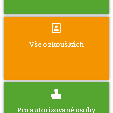
Víte, že jako škola máte v rámci Národní
Vše o zkouškách
soustavy kvalifikací jisté výhody při získávání
autorizací?
Pro autorizované osoby
U řady živností je podmínkou k jejímu získání