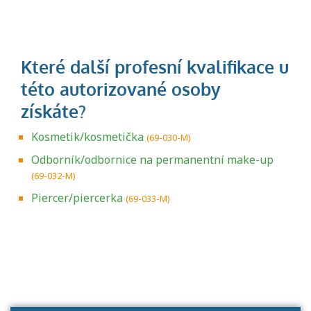
Kosmetik/kosmetička
(69-030-M)
Odborník/odbornice na permanentní make-up
(69-032-M)
Piercer/piercerka
(69-033-M)
Projděte si seznam profesních kvalifikací.
Víte, jaké dovednosti musíte pro danou
kvalifikaci prokázat?