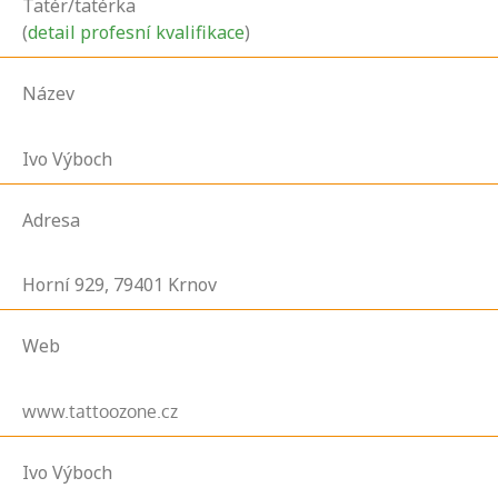
Tatér/tatérka
(
detail profesní kvalifikace
)
Název
Ivo Výboch
Adresa
Horní
929,
79401
Krnov
Web
www.tattoozone.cz
Ivo Výboch