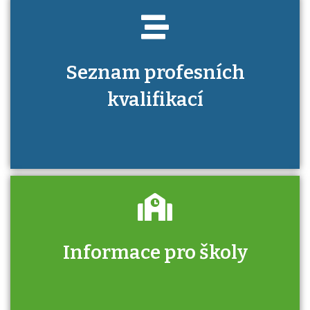
Seznam profesních
kvalifikací
Informace pro školy
Zjistěte, jak se přihlásit ke zkoušce a kde
získáte informace o tom, kdo vás vyzkouší.