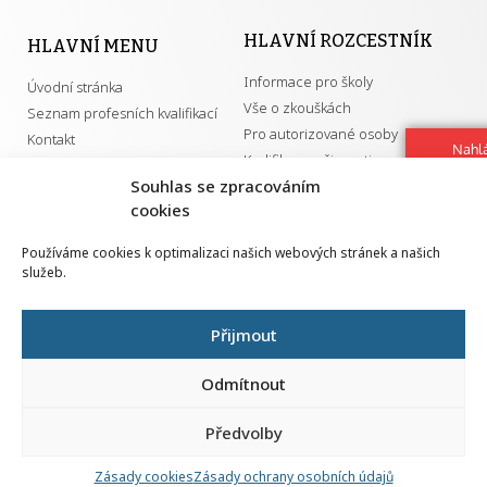
HLAVNÍ ROZCESTNÍK
HLAVNÍ MENU
Informace pro školy
Úvodní stránka
Vše o zkouškách
Seznam profesních kvalifikací
Pro autorizované osoby
Kontakt
Nahlá
Kvalifikace a živnosti
chy
Souhlas se zpracováním
Navrh
cookies
vylep
DŮLEŽITÉ ODKAZY
Používáme cookies k optimalizaci našich webových stránek a našich
služeb.
GDPR
Převodník ÚPK a živností
Národní pedagogický institut ČR
Přehled PK pro splnění MZK
Přijmout
Senovážné náměstí 25
110 00 Praha 1
Odmítnout
Předvolby
Zásady cookies
Zásady ochrany osobních údajů
Všechna práva vyhrazena | 2026