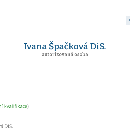
Ivana Špačková DiS.
autorizovaná osoba
ní kvalifikace
)
á DiS.