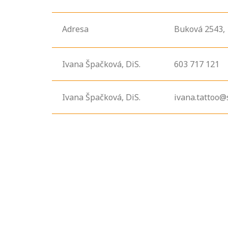
Adresa
Buková
2543,
Ivana Špačková, DiS.
603 717 121
Ivana Špačková, DiS.
ivana.tattoo@
Projděte si
seznam
profesních
kvalifikací. Víte,
jaké dovednosti
musíte pro danou
kvalifikaci