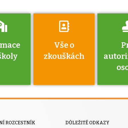
rmace
Vše o
P
školy
zkouškách
autor
os
jako škola
 rámci
Kdo 
soustavy
autori
ací jisté
osoba 
NÍ ROZCESTNÍK
DŮLEŽITÉ ODKAZY
y při
výhody m