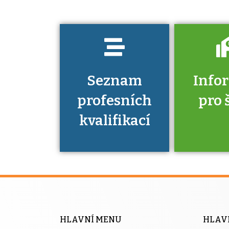
prokázat?
Seznam
Info
profesních
pro 
kvalifikací
Víte, že 
máte v
Národní 
kvalifik
HLAVNÍ MENU
HLAV
výhod