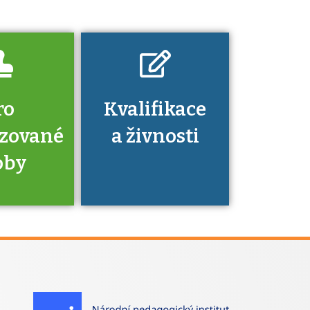
nechat ověřit?
ro
Kvalifikace
izované
a živnosti
oby
je to
zovaná
a jaké
á získání