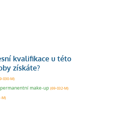
U řady živností je
9-030-M)
podmínkou k
 permanentní make-up
(69-032-M)
jejímu získání
3-M)
určitá kvalifikace.
Pro které toto
platí a kde si
znalosti a
dovednosti