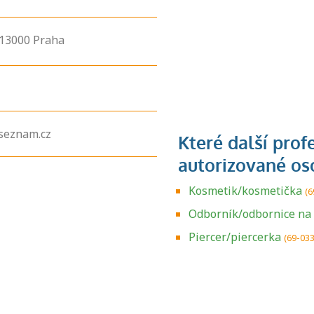
13000
Praha
seznam.cz
Kosmetik/kosmetička
(6
Odborník/odbornice na
Zjistěte, jak se
přihlásit ke
Piercer/piercerka
(69-03
zkoušce a kde
získáte informace
o tom, kdo vás
vyzkouší.