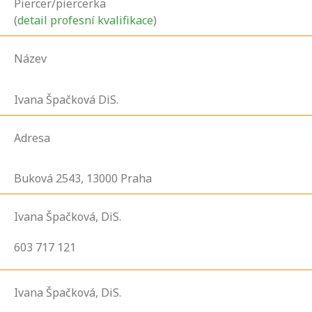
Piercer/piercerka
(
detail profesní kvalifikace
)
Název
Ivana Špačková DiS.
Adresa
Buková
2543,
13000
Praha
Ivana Špačková, DiS.
603 717 121
Ivana Špačková, DiS.