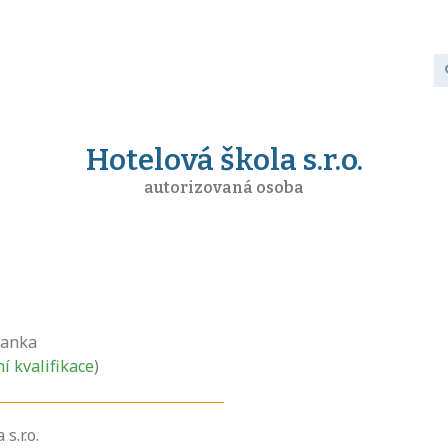
Hotelová škola s.r.o.
autorizovaná osoba
anka
ní kvalifikace
)
s.r.o.