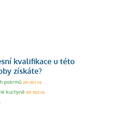
ch pokrmů
U řady živností je
(65-001-H)
podmínkou k
né kuchyně
(65-002-H)
jejímu získání
)
určitá kvalifikace.
Pro které toto
platí a kde si
znalosti a
dovednosti