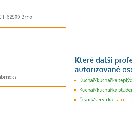
81,
62500
Brno
brno.cz
Kuchař/kuchařka teplý
Kuchař/kuchařka stude
Zjistěte, jak se
přihlásit ke
Číšník/servírka
(65-008-H
zkoušce a kde
získáte informace
o tom, kdo vás
vyzkouší.