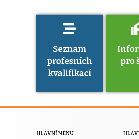
prokázat?
Seznam
Info
profesních
pro 
kvalifikací
Víte, že 
máte v
Národní 
kvalifik
HLAVNÍ MENU
HLAV
výhod