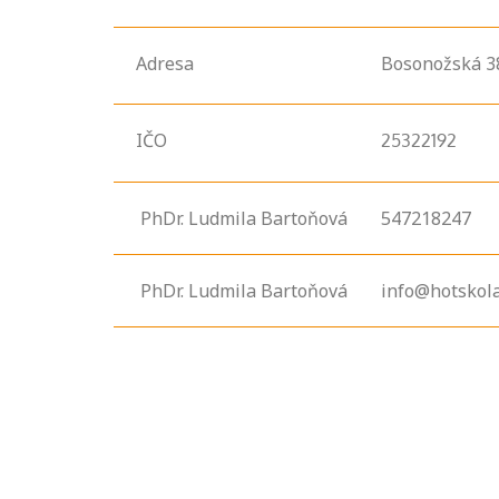
Adresa
Bosonožská
3
IČO
25322192
PhDr. Ludmila Bartoňová
547218247
PhDr. Ludmila Bartoňová
info@hotskola
Projděte si
seznam
profesních
kvalifikací. Víte,
jaké dovednosti
musíte pro danou
kvalifikaci