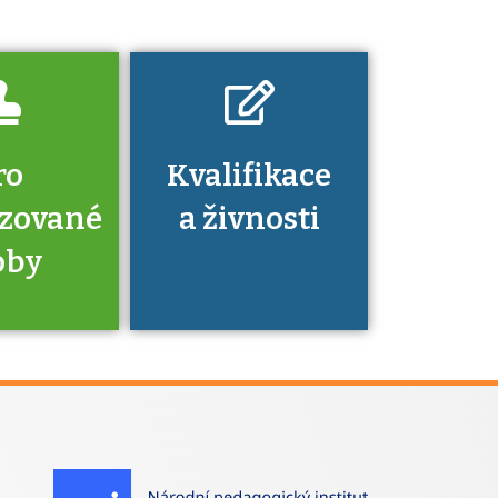
nechat ověřit?
ro
Kvalifikace
izované
a živnosti
oby
je to
zovaná
a jaké
á získání