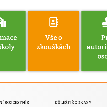
rmace
Vše o
P
školy
zkouškách
autor
os
jako škola
 rámci
Kdo 
soustavy
autori
ací jisté
osoba 
NÍ ROZCESTNÍK
DŮLEŽITÉ ODKAZY
y při
výhody m