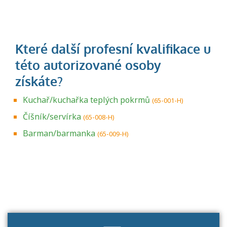
Kuchař/kuchařka teplých pokrmů
(65-001-H)
Číšník/servírka
(65-008-H)
Barman/barmanka
(65-009-H)
Projděte si seznam profesních kvalifikací.
Víte, jaké dovednosti musíte pro danou
kvalifikaci prokázat?