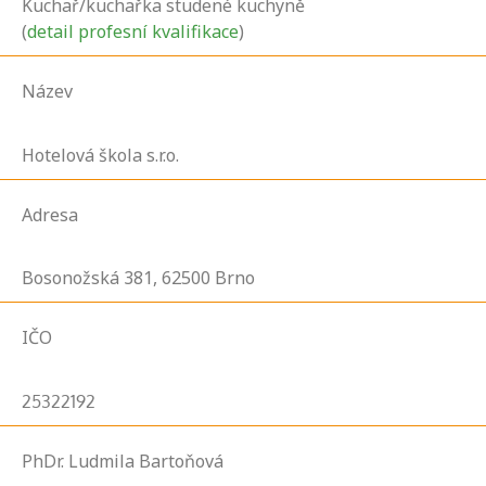
Kuchař/kuchařka studené kuchyně
(
detail profesní kvalifikace
)
Název
Hotelová škola s.r.o.
Adresa
Bosonožská
381,
62500
Brno
IČO
25322192
PhDr. Ludmila Bartoňová