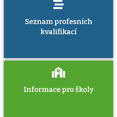
Seznam profesních
kvalifikací
Informace pro školy
Zjistěte, jak se přihlásit ke zkoušce a kde
získáte informace o tom, kdo vás vyzkouší.