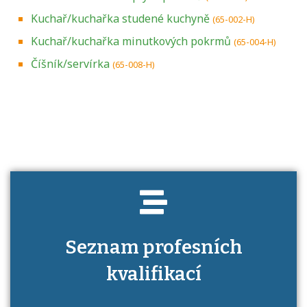
Kuchař/kuchařka studené kuchyně
(65-002-H)
Kuchař/kuchařka minutkových pokrmů
(65-004-H)
Číšník/servírka
(65-008-H)
Projděte si seznam profesních kvalifikací.
Víte, jaké dovednosti musíte pro danou
kvalifikaci prokázat?
Seznam profesních
kvalifikací