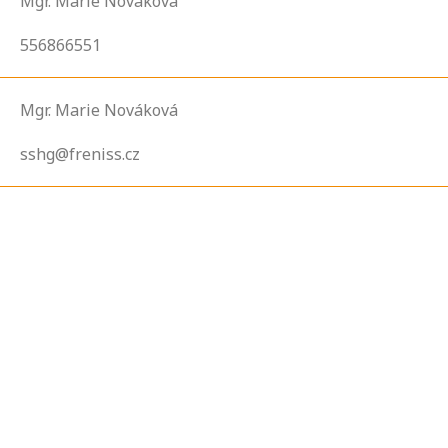
Mgr. Marie Nováková
556866551
Mgr. Marie Nováková
sshg@freniss.cz