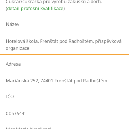
Cukrář/cukrářka pro výrobu zákusků a dortů
(
detail profesní kvalifikace
)
Název
Hotelová škola, Frenštát pod Radhoštěm, příspěvková
organizace
Adresa
Mariánská
252,
74401
Frenštát pod Radhoštěm
IČO
00576441