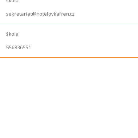
škola
sekretariat@hotelovkafren.cz
škola
556836551