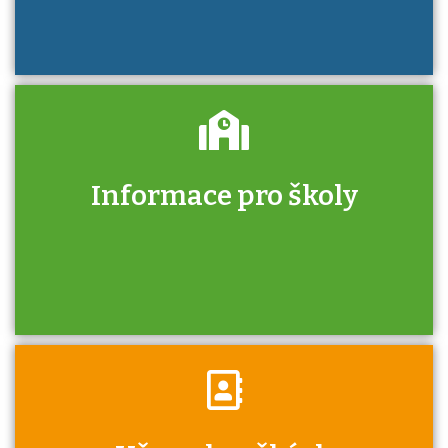
Informace pro školy
Zjistěte, jak se přihlásit ke zkoušce a kde
získáte informace o tom, kdo vás vyzkouší.
Víte, že jako škola máte v rámci Národní