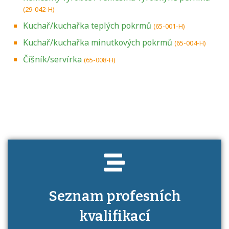
(29-042-H)
Kuchař/kuchařka teplých pokrmů
(65-001-H)
Kuchař/kuchařka minutkových pokrmů
(65-004-H)
Číšník/servírka
(65-008-H)
Projděte si seznam profesních kvalifikací.
Víte, jaké dovednosti musíte pro danou
kvalifikaci prokázat?
Seznam profesních
kvalifikací