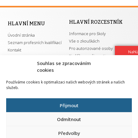
HLAVNÍ ROZCESTNÍK
HLAVNÍ MENU
Informace pro školy
Úvodní stránka
Vše o zkouškách
Seznam profesních kvalifikací
Pro autorizované osoby
Kontakt
Nahlá
Kvalifikace a živnosti
chy
Souhlas se zpracováním
Navrh
vylep
cookies
DŮLEŽITÉ ODKAZY
Používáme cookies k optimalizaci našich webových stránek a našich
služeb.
GDPR
Převodník ÚPK a živností
Národní pedagogický institut ČR
Přehled PK pro splnění MZK
Přijmout
Senovážné náměstí 25
110 00 Praha 1
Odmítnout
Předvolby