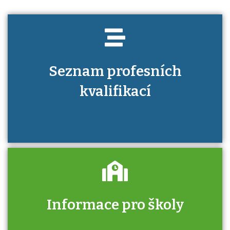
Seznam profesních
kvalifikací
Informace pro školy
Zjistěte, jak se přihlásit ke zkoušce a kde
získáte informace o tom, kdo vás vyzkouší.