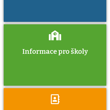
Informace pro školy
Zjistěte, jak se přihlásit ke zkoušce a kde
získáte informace o tom, kdo vás vyzkouší.