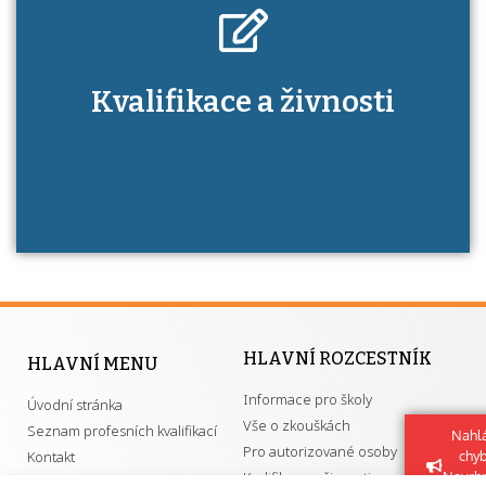
Kdo je to autorizovaná osoba a jaké výhody
Kvalifikace a živnosti
má získání autorizace?
HLAVNÍ ROZCESTNÍK
HLAVNÍ MENU
Informace pro školy
Úvodní stránka
Vše o zkouškách
Seznam profesních kvalifikací
Nahlá
Pro autorizované osoby
Kontakt
chy
Kvalifikace a živnosti
Navrh