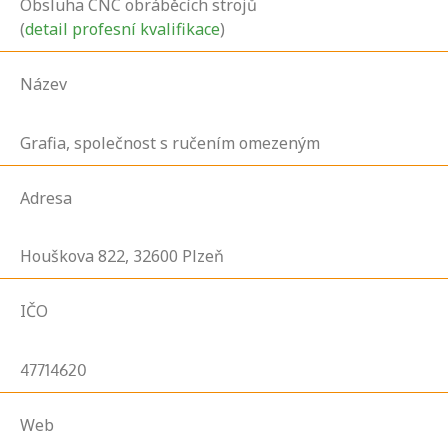
Obsluha CNC obráběcích strojů
(
detail profesní kvalifikace
)
Název
Grafia, společnost s ručením omezeným
Adresa
Houškova
822,
32600
Plzeň
IČO
47714620
Web