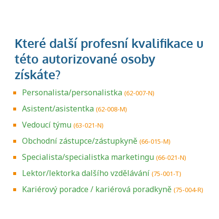
Personalista/personalistka
(62-007-N)
Asistent/asistentka
(62-008-M)
Vedoucí týmu
(63-021-N)
Obchodní zástupce/zástupkyně
(66-015-M)
Specialista/specialistka marketingu
(66-021-N)
Lektor/lektorka dalšího vzdělávání
(75-001-T)
Kariérový poradce / kariérová poradkyně
(75-004-R)
Projděte si seznam profesních kvalifikací.
Víte, jaké dovednosti musíte pro danou
kvalifikaci prokázat?