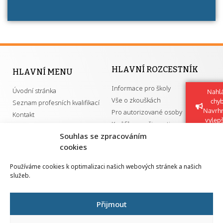
HLAVNÍ ROZCESTNÍK
HLAVNÍ MENU
Informace pro školy
Úvodní stránka
Nahlá
Vše o zkouškách
chy
Seznam profesních kvalifikací
Navrh
Pro autorizované osoby
Kontakt
vylep
Kvalifikace a živnosti
Souhlas se zpracováním
cookies
DŮLEŽITÉ ODKAZY
Používáme cookies k optimalizaci našich webových stránek a našich
služeb.
GDPR
Převodník ÚPK a živností
Národní pedagogický institut ČR
Přehled PK pro splnění MZK
Přijmout
Senovážné náměstí 25
110 00 Praha 1