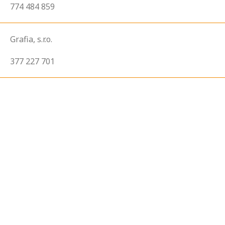
774 484 859
Grafia, s.r.o.
377 227 701