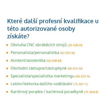
Obsluha CNC obráběcích strojů
(23-026-H)
Personalista/personalistka
(62-007-N)
Asistent/asistentka
(62-008-M)
Obchodní zástupce/zástupkyně
(66-015-M)
Specialista/specialistka marketingu
(66-021-N)
Lektor/lektorka dalšího vzdělávání
(75-001-T)
Kariérový poradce / kariérová poradkyně
(75-004-R)
Projděte si seznam profesních kvalifikací.
Víte, jaké dovednosti musíte pro danou
kvalifikaci prokázat?