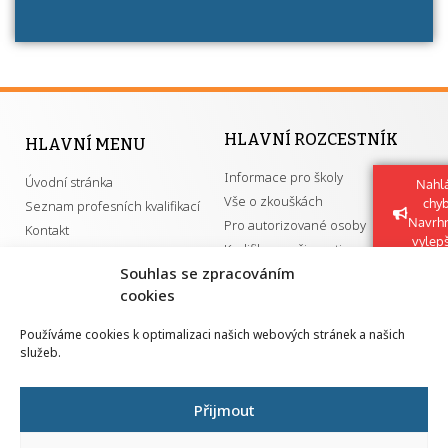
HLAVNÍ ROZCESTNÍK
HLAVNÍ MENU
Informace pro školy
Úvodní stránka
Nahlá
Vše o zkouškách
chy
Seznam profesních kvalifikací
Navrh
Pro autorizované osoby
Kontakt
vylep
Kvalifikace a živnosti
Souhlas se zpracováním
cookies
DŮLEŽITÉ ODKAZY
Používáme cookies k optimalizaci našich webových stránek a našich
služeb.
GDPR
Převodník ÚPK a živností
Národní pedagogický institut ČR
Přehled PK pro splnění MZK
Přijmout
Senovážné náměstí 25
110 00 Praha 1