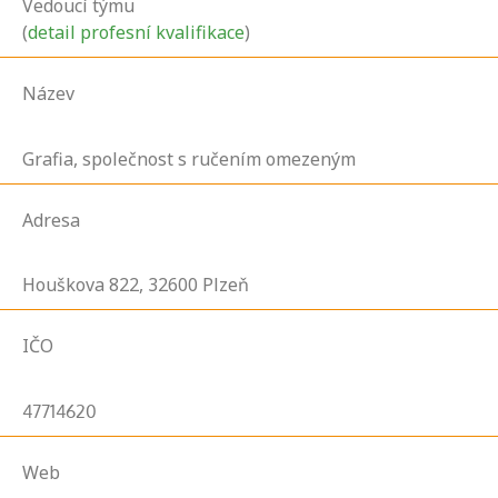
Vedoucí týmu
(
detail profesní kvalifikace
)
Název
Grafia, společnost s ručením omezeným
Adresa
Houškova
822,
32600
Plzeň
IČO
47714620
Web