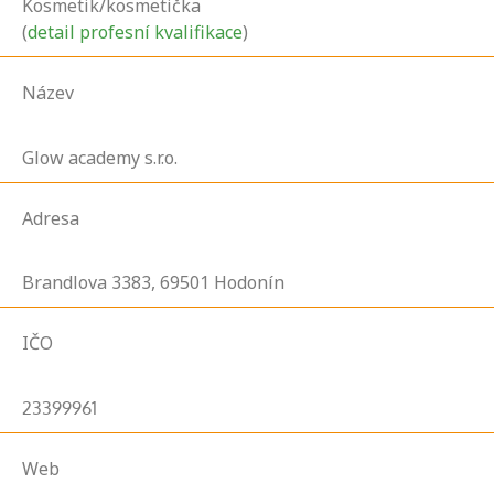
Kosmetik/kosmetička
(
detail profesní kvalifikace
)
Název
Glow academy s.r.o.
Adresa
Brandlova
3383,
69501
Hodonín
IČO
23399961
Web