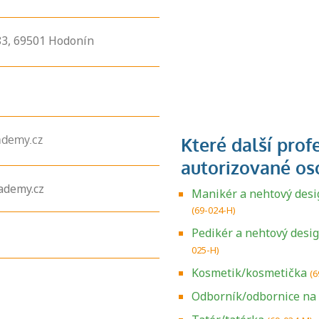
3,
69501
Hodonín
demy.cz
ademy.cz
Manikér a nehtový desi
(69-024-H)
Pedikér a nehtový desi
025-H)
Kosmetik/kosmetička
(6
Odborník/odbornice na
Zjistěte, jak se
přihlásit ke