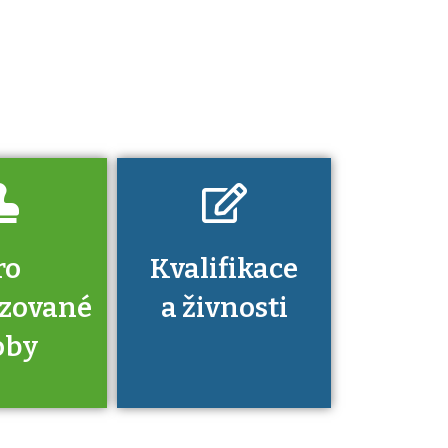
určitá kvalifikace.
Pro které toto
platí a kde si
znalosti a
dovednosti
nechat ověřit?
ro
Kvalifikace
izované
a živnosti
oby