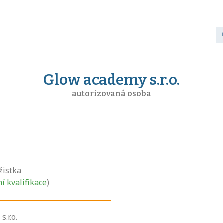
Glow academy s.r.o.
autorizovaná osoba
žistka
ní kvalifikace
)
.r.o.