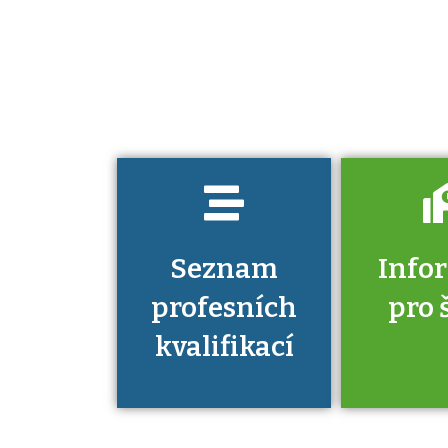
kvalifikací. Víte,
jaké dovednosti
musíte pro danou
kvalifikaci
prokázat?
Seznam
Info
profesních
pro 
kvalifikací