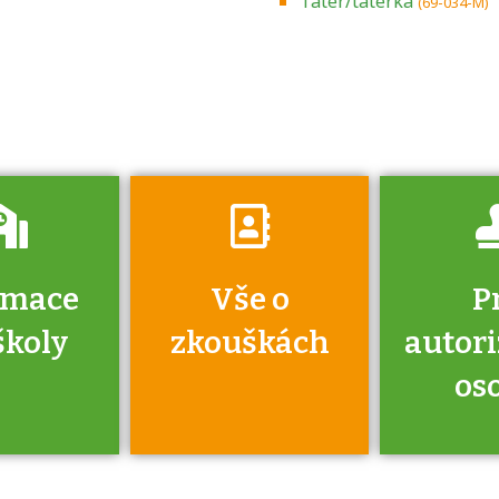
Tatér/tatérka
(69-034-M)
zkoušce a kde
získáte informace
o tom, kdo vás
vyzkouší.
rmace
Vše o
P
školy
zkouškách
autor
os