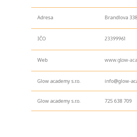
Adresa
Brandlova
338
IČO
23399961
Web
www.glow-aca
Glow academy s.r.o.
info@glow-ac
Glow academy s.r.o.
725 638 709
Projděte si
seznam
profesních