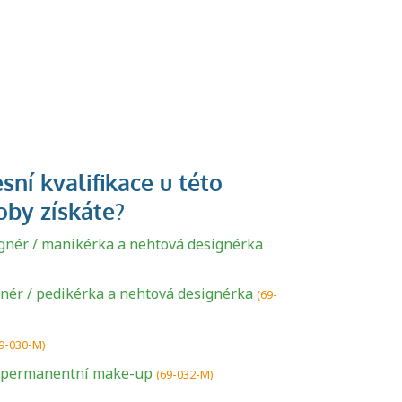
gnér / manikérka a nehtová designérka
gnér / pedikérka a nehtová designérka
(69-
U řady živností je
9-030-M)
podmínkou k
 permanentní make-up
(69-032-M)
jejímu získání